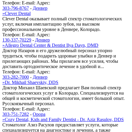
Телефон:
E-mail:
Адрес:
303-796-8767
-
Денвер
»
Clever Dental
Clever Dental оказывает полный спектр стоматологических
услуг, включая имплантацию зубов, на высоком
профессиональном уровне в Денвере, Колорадо.
Телефон:
E-mail:
Адрес:
130-337-70229
-
Денвер
»
Allegro Dental Center & Dentist Ilya Dayn, DMD
Доктор Назаров и его дружелюбный персонал упорно
трудиться, чтобы подарить здоровые улыбки в Денвер и
прилегающих районах. Мы прилагаем все усилия, чтобы
доставить ортодонтическое лечение в удобной и...
Телефон:
E-mail:
Адрес:
303-282-7000
-
Денвер
»
Dr. Mikhail Shaevskiy, DDS
Доктор Михаил Шаевский предлагает Вам полный спектр
стоматологических услуг в Колорадо. Специализируется на
общей и косметической стоматологии, имеет большой опыт.
Русскоязычный персонал.
Телефон:
E-mail:
Адрес:
303-751-7282
-
Орора
»
Cozy Dental, Kids and Family Dentist - Dr. Aziz Rasulov, DDS
Стоматолог Азиз Расулов предоставляет услуги, которые
специализируется на диагностике и лечении, а также