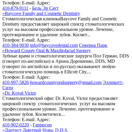
Телефон:
E-mail:
Адрес:
410-879-9111
-
Бель Эр Саут
»
Baycove Family and Cosmetic Dentistry
Стоматологическая клиникаBaycove Family and Cosmetic
Dentistry предоставляет широкий спектр стоматологических
услуг на высоком профессиональном уровне. Лечение,
протезирование и удаление зубов. Космет...
Телефон:
E-mail:
Адрес:
410-384-9030
info@baycovedental.com
Северна Парк
»
Howard County Oral & Maxillofacial Surgery
Зубные врачи и стоматологические хирурги Пол Герман, DDS
(говорит по-английски) и Арина Дорошенко, DDS, MD
(говорит по английски и по-русски) оказываеют любую
стоматологическую помощь в Ellicott City,...
Телефон:
E-mail:
Адрес:
410-997-5826
howardcountyoralsurgery@gmail.com
Элликотт-
Сити
»
Dr. Koval Victor
Стоматологический офис Dr. Koval, Victor предоставляет
широкий спектр стоматологических услуг на высоком
профессиональном уровне. Лечение, протезирование и
удаление зубов. Косметическ...
Телефон:
E-mail:
Адрес:
410-902-0220
-
Гаррисон
»
Дантист Дмитрий Нова, D.D.S.