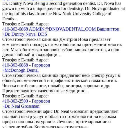
Dr. Dmitry Nova Being a second generation dentist, Dr. Nova has
grown up with a unique passion for dentistry. Dr. Nova graduated at
the top of his class from the New York University College of
Dentis...
Телефон:
E-mail:
Адрес:
410-363-6868
ADMIN@DNOVADENTAL.COM
Вашингтон
»
Dr. Dmitry Nova, DDS
Стоматологическая клиника Дмитрия Нова предлагает
комплексный подход к стоматологии на протяжении многих
лет. Мы заботимся о здоровье зубов наших клиентов, а наш
дружелюбный и квалифици...
Телефон:
E-mail:
Адрес:
410-363-6868
-
Гаррисон
»
McDonogh Dental
Стоматологическая клиника предлагает весь спектр услуг в
общей, косметической и профилактической стоматологии.
Чистка и отбеливание, пломбы, виниры, коронки и др.
Предоставляются качественные медицинс...
Телефон:
E-mail:
Адрес:
410-363-2500
-
Гаррисон
»
Dr. Neal Grossman
Стоматологический офис Dr. Neal Grossman предоставляет
полный спектр услуг в области стоматологии на высоком
профессиональном уровне. Лечение, протезирование и
удаление зубов. Косметическая стоматолог...