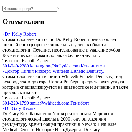
×
Стоматологи
»
Dr. Kelly Robert
Стоматологический офис Dr. Kelly Robert предоставляет
полный спектр профессиональных услуг в области
стоматологии. Лечение, протезирование и удаление зубов.
Косметическая стоматология, отбеливание, пл...
Телефон:
E-mail:
Адрес:
301-949-2280
kensington@kellydds.com
Кенсингтон
»
Доктор Лилия Ризберг, Whiteeth Esthetic Dentistry.
Стоматологический кабинет Whiteeth Esthetic Dentistry, под
руководством доктора Лилии Ризберг предоставляет услуги,
которые специализируется на диагностике и лечении, а также
профилактике ст...
Телефон:
E-mail:
Адрес:
301-220-1790
smile@whiteeth.com
Гринбелт
»
Dr. Gary Reznik
Dr. Gary Reznik окончил Университет штата Мэриленд
стоматологической школы в 2000 году он закончил
резидентуру врачей общей практики в Newark Beth Israel
Medical Center в Ньюарке Нью-Джерси. Dr. Gary...