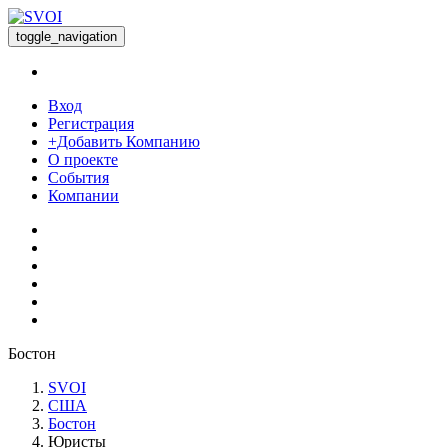
toggle_navigation
Вход
Регистрация
+Добавить Компанию
О проекте
События
Компании
Бостон
SVOI
США
Бостон
Юристы