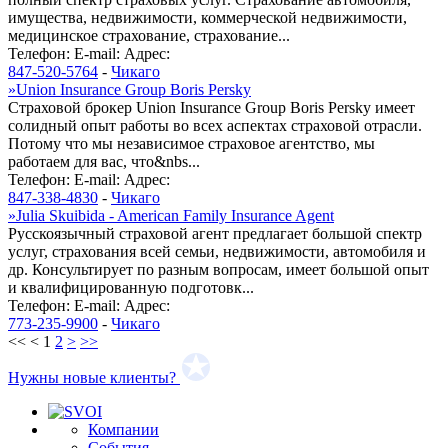
имущества, недвижимости, коммерческой недвижимости,
медицинское страхование, страхование...
Телефон:
E-mail:
Адрес:
847-520-5764
-
Чикаго
»
Union Insurance Group Boris Persky
Страховой брокер Union Insurance Group Boris Persky имеет
солидный опыт работы во всех аспектах страховой отрасли.
Потому что мы независимое страховое агентство, мы
работаем для вас, что&nbs...
Телефон:
E-mail:
Адрес:
847-338-4830
-
Чикаго
»
Julia Skuibida - American Family Insurance Agent
Русскоязычный страховой агент предлагает большой спектр
услуг, страхования всей семьи, недвижимости, автомобиля и
др. Консультирует по разным вопросам, имеет большой опыт
и квалифицированную подготовк...
Телефон:
E-mail:
Адрес:
773-235-9900
-
Чикаго
<<
<
1
2
>
>>
Нужны новые клиенты?
Компании
События