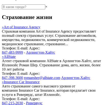
×
Страхование жизни
»
Art of Insurance Agency
Страховая компания Art of Insurance Agency предоставляет
полный спектр страховых услуг. Страхование автомобиля,
имущества, недвижимости, коммерческой недвижимости,
медицинское страхование, страхование...
Телефон:
E-mail:
Адрес:
847-483-9999
-
Арлингтон-Хайтс
»
AllState
Агент страховой компании AllState в Арлингтон-Хайтс, штат
Иллинойс Роман Шер. Страхование дома, авто, жизни, более
10 лет работы
Телефон:
E-mail:
Адрес:
847-398-3600
romansher@allstate.com
Арлингтон-Хайтс
»
Insurance Car Insurance
Авто страхование самого высокого уровня от
компании Insurance Car Insurance, которая предлагает свои
услуги в Ривервудс, штат Иллинойс.
Телефон:
E-mail:
Адрес:
847-215-2030
-
Ривервудс