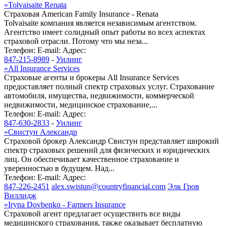
»
Tolvaisaite Renata
Страховая American Family Insurance - Renata
Tolvaisaite компания является независимым агентством.
Агентство имеет солидный опыт работы во всех аспектах
страховой отрасли. Потому что мы неза...
Телефон:
E-mail:
Адрес:
847-215-8989
-
Уилинг
»
All Insurance Services
Страховые агенты и брокеры All Insurance Services
предоставляет полный спектр страховых услуг. Страхование
автомобиля, имущества, недвижимости, коммерческой
недвижимости, медицинское страхование,...
Телефон:
E-mail:
Адрес:
847-630-2833
-
Уилинг
»
Свистун Александр
Страховой брокер Александр Свистун представляет широкий
спектр страховых решений для физических и юридических
лиц. Он обеспечивает качественное страхование и
уверенностью в будущем. Над...
Телефон:
E-mail:
Адрес:
847-226-2451
alex.swistun@countryfinancial.com
Элк Гров
Виллидж
»
Iryna Dovbenko - Farmers Insurance
Страховой агент предлагает осуществить все виды
медицинского страхования, также оказывает бесплатную