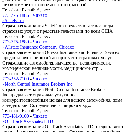
независимое страховое агентство, мы раб...
Телефон:
E-mail:
Адрес:
773-775-1886
-
Чикаго
»
StateFarm
Страховая компания StateFarm предоставляет все виды
страховых услуг с представительствами по всем США
Телефон:
E-mail:
Адрес:
773-775-1880
-
Чикаго
»
Allstate Insurance Company Chicago
Страховая компания Odessa Insurance and Financial Sevices
предоставляет широкий ассортимент страховых услуг.
Страхование автомобиля, имущества, недвижимости,
коммерческой недвижимости, медицинское стр...
Телефон:
E-mail:
Адрес:
773-252-7100
-
Чикаго
»
North Central Insurance Brokers Inc
Страховая компания North Central Insurance Brokers
Inc предлагает страховые услуги по
конкурентоспособным ценам для вашего автомобиля, дома,
арендаторов. Сотрудничает с широким кру...
Телефон:
E-mail:
Адрес:
773-481-9100
-
Чикаго
»
On Track Associates LTD
Страховая компания On Track Associates LTD предоставляет
полный спектр страховых услуг. Страхование автомобиля,