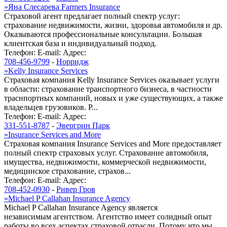
»
Яна Слесарева Farmers Insurance
Страховой агент предлагает полный спектр услуг:
страхование недвижимости, жизни, здоровья автомобиля и др.
Оказываются профессиональные консультации. Большая
клиентская база и индивидуальный подход.
Телефон:
E-mail:
Адрес:
708-456-9799
-
Норридж
»
Kelly Insurance Services
Страховая компания Kelly Insurance Services оказывает услуги
в области: страхование транспортного бизнеса, в частности
траснпортных компаний, новых и уже существующих, а также
владельцев грузовиков. Р...
Телефон:
E-mail:
Адрес:
331-551-8787
-
Эвергрин Парк
»
Insurance Services and More
Страховая компания Insurance Services and More предоставляет
полный спектр страховых услуг. Страхование автомобиля,
имущества, недвижимости, коммерческой недвижимости,
медицинское страхование, страхов...
Телефон:
E-mail:
Адрес:
708-452-0930
-
Ривер Гров
»
Michael P Callahan Insurance Agency
Michael P Callahan Insurance Agency является
независимым агентством. Агентство имеет солидный опыт
работы во всех аспектах страховой отрасли. Потому что мы