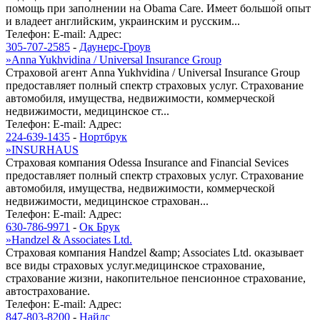
помощь при заполнении на Obama Care. Имеет большой опыт
и владеет английским, украинским и русским...
Телефон:
E-mail:
Адрес:
305-707-2585
-
Даунерс-Гроув
»
Anna Yukhvidina / Universal Insurance Group
Страховой агент Anna Yukhvidina / Universal Insurance Group
предоставляет полный спектр страховых услуг. Страхование
автомобиля, имущества, недвижимости, коммерческой
недвижимости, медицинское ст...
Телефон:
E-mail:
Адрес:
224-639-1435
-
Нортбрук
»
INSURHAUS
Страховая компания Odessa Insurance and Financial Sevices
предоставляет полный спектр страховых услуг. Страхование
автомобиля, имущества, недвижимости, коммерческой
недвижимости, медицинское страхован...
Телефон:
E-mail:
Адрес:
630-786-9971
-
Ок Брук
»
Handzel & Associates Ltd.
Страховая компания Handzel &amp; Associates Ltd. оказывает
все виды страховых услуг.медицинское страхование,
страхование жизни, накопительное пенсионное страхование,
автострахование.
Телефон:
E-mail:
Адрес:
847-803-8200
-
Найлс