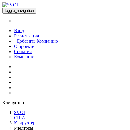
toggle_navigation
Вход
Регистрация
+Добавить Компанию
О проекте
События
Компании
Клируотер
SVOI
США
Клируотер
Риелторы