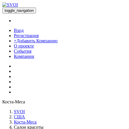
toggle_navigation
Вход
Регистрация
+Добавить Компанию
О проекте
События
Компании
Коста-Меса
SVOI
США
Коста-Меса
Салон красоты