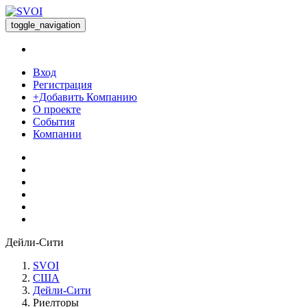
toggle_navigation
Вход
Регистрация
+Добавить Компанию
О проекте
События
Компании
Дейли-Сити
SVOI
США
Дейли-Сити
Риелторы