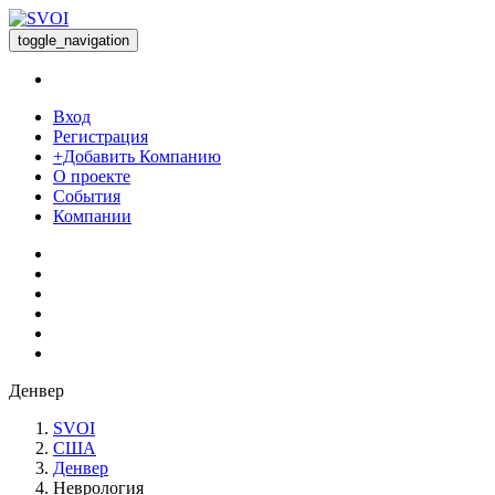
toggle_navigation
Вход
Регистрация
+Добавить Компанию
О проекте
События
Компании
Денвер
SVOI
США
Денвер
Неврология