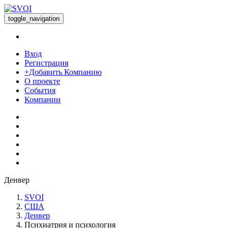
toggle_navigation
Вход
Регистрация
+Добавить Компанию
О проекте
События
Компании
Денвер
SVOI
США
Денвер
Психиатрия и психология