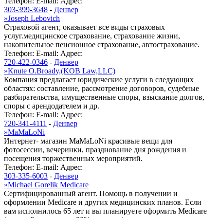
Телефон:
E-mail:
Адрес:
303-399-3648
-
Денвер
»
Joseph Lebovich
Страховой агент, оказывает все виды страховых
услуг.медицинское страхование, страхование жизни,
накопительное пенсионное страхование, автострахование.
Телефон:
E-mail:
Адрес:
720-422-0346
-
Денвер
»
Knute O.Broady,(KOB Law,LLC)
Компания предлагает юридические услуги в следующих
областях: составление, рассмотрение договоров, судебные
разбирательства, имущественные споры, взыскание долгов,
споры с арендодателем и др.
Телефон:
E-mail:
Адрес:
720-341-4111
-
Денвер
»
MaMaLoNi
Интернет- магазин MaMaLoNi красивые вещи для
фотосессии, вечеринки, празднование дня рождения и
посещения торжественных мероприятий.
Телефон:
E-mail:
Адрес:
303-335-6003
-
Денвер
»
Michael Gorelik Medicare
Сертифицированный агент. Помощь в получении и
оформлении Medicare и других медицинских планов. Если
вам исполнилось 65 лет и вы планируете оформить Medicare