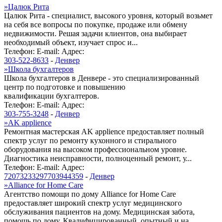
»
Цалюк Рита
Цалюк Рита - специалист, высокого уровня, который возьмет
на себя все вопросы по покупке, продаже или обмену
недвижимости. Решая задачи клиентов, она выбирает
необходимый объект, изучает спрос и...
Телефон:
E-mail:
Адрес:
303-522-8633
-
Денвер
»
Школа бухгалтеров
Школа бухгалтеров в Денвере - это специализированный
центр по подготовке и повышению
квалификации бухгалтеров.
Телефон:
E-mail:
Адрес:
303-755-3248
-
Денвер
»
AK applience
Ремонтная мастерская AK applience предоставляет полный
спектр услуг по ремонту кухонного и стирального
оборудования на высоком профессиональном уровне.
Диагностика неисправности, полноценный ремонт, у...
Телефон:
E-mail:
Адрес:
72073233297703944359
-
Денвер
»
Alliance for Home Care
Агентство помощи по дому Alliance for Home Care
предоставляет широкий спектр услуг медицинского
обслуживания пациентов на дому. Медицинская забота,
помощь по дому. Квалифицированный, опытный и на...