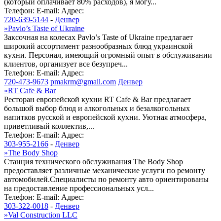
(который оплачивает 80% расходов), я могу...
Телефон:
E-mail:
Адрес:
720-639-5144
-
Денвер
»
Pavlo’s Taste of Ukraine
Заксочная на колесах Pavlo’s Taste of Ukraine предлагает
широкий ассортимент разнообразных блюд украинской
кухни. Персонал, имеющий огромный опыт в обслуживании
клиентов, организует все безупреч...
Телефон:
E-mail:
Адрес:
720-473-9673
pmakrm@gmail.com
Денвер
»
RT Cafe & Bar
Ресторан европейской кухни RT Cafe & Bar предлагает
большой выбор блюд и алкогольных и безалкогольных
напитков русской и европейской кухни. Уютная атмосфера,
приветливый коллектив,...
Телефон:
E-mail:
Адрес:
303-955-2166
-
Денвер
»
The Body Shop
Станция технического обслуживания The Body Shop
предоставляет различные механические услуги по ремонту
автомобилей.Специалисты по ремонту авто ориентированы
на предоставление профессиональных усл...
Телефон:
E-mail:
Адрес:
303-322-0018
-
Денвер
»
Val Construction LLC