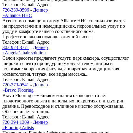
Телефон:
E-mail:
Адрес:
720-339-0596
-
Денвер
»
Alliance HHC
Агентство помощи по дому Alliance HHC специализируется
на предоставлении немедицинских, персональных услуг по
уходу в комфорте вашего собственного дома.
Профессиональная помощь в личной гиги...
Телефон:
E-mail:
Адрес:
303-923-3771
-
Денвер
»
Angela’s hair solution
Салон красоты предлагает услуги парикмахера, осуществляет
широкий спектр процедур по уходу за телом, лицом и
волосами: коррекция фигуры, аппаратная и медицинская
косметология, татуаж, все виды массажа...
Телефон:
E-mail:
Адрес:
720-273-0541
-
Денвер
»
Bravo Flooring
Bravo Flooring семейная компания около десяти лет
плодотворного опыта в напольных покрытиях и индустрии
дизайна. Превосходное и отличное качество обслуживания.
Обеспечивает установ...
Телефон:
E-mail:
Адрес:
720-394-1309
-
Денвер
»
Flooring Artists
Подрядчики Flooring Artists предоставляет услуги по