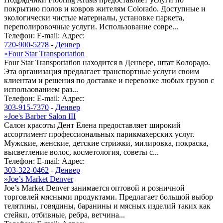
покрытию полов и ковров жителям Colorado. Доступные и
экологически чистые материалы, установке паркета,
переполировочные услуги. Использование совре...
Телефон:
E-mail:
Адрес:
720-900-5278
-
Денвер
»
Four Star Transportation
Four Star Transportation находится в Денвере, штат Колорадо.
Эта организация предлагает транспортные услуги своим
клиентам и решения по доставке и перевозке любых грузов с
использованием раз...
Телефон:
E-mail:
Адрес:
303-915-7370
-
Денвер
»
Joe's Barber Salon III
Салон красоты Дент Елена предоставляет широкий
ассортимент профессиональных парикмахерских услуг.
Мужские, женские, детские стрижки, милировка, покраска,
высветление волос, косметология, советы с...
Телефон:
E-mail:
Адрес:
303-322-0462
-
Денвер
»
Joe’s Market Denver
Joe’s Market Denver занимается оптовой и розничной
торговлей мясными продуктами. Предлагает большой выбор
телятины, говядины, баранины и мясных изделий таких как
стейки, отбивные, ребра, ветчина...