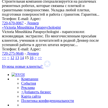
Строительная компания специализируется на различных
ремонтных роботах, которые связаны с плиткой и
гранитными поверхностями. Укладка любой плитки,
подготовки поверхностей и работа с гранитом. Гарантия...
Телефон:
E-mail:
Адрес:
720-670-0067
-
Денвер
»
Victoria Mnushkina Parapsychologist
Victoria Mnushkina Parapsychologist - парапсихолог.
ясновидящая. экстрасенс. По многочисленным просьбам
клиентов, учеников и почитателей в родной Денвер после
успешной работы в других штатах вернулас...
Телефон:
E-mail:
Адрес:
720-275-9646
-
Денвер
<<
<
12
13
14
15
16
>
>>
Нужны новые клиенты?
Компании
События
Реклама
+Добавить бизнес
Карта сайта
Политика конфиденциальности