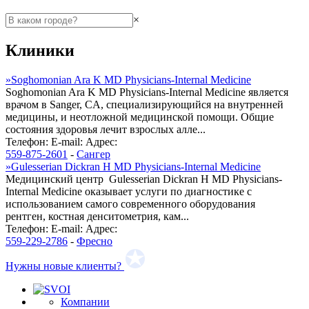
×
Клиники
»
Soghomonian Ara K MD Physicians-Internal Medicine
Soghomonian Ara K MD Physicians-Internal Medicine является
врачом в Sanger, CA, специализирующийся на внутренней
медицины, и неотложной медицинской помощи. Общие
состояния здоровья лечит взрослых алле...
Телефон:
E-mail:
Адрес:
559-875-2601
-
Сангер
»
Gulesserian Dickran H MD Physicians-Internal Medicine
Медицинский центр Gulesserian Dickran H MD Physicians-
Internal Medicine оказывает услуги по диагностике с
использованием самого современного оборудования
рентген, костная денситометрия, кам...
Телефон:
E-mail:
Адрес:
559-229-2786
-
Фресно
Нужны новые клиенты?
Компании