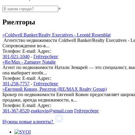
×
Риелторы
»
Coldwell Banker/Realty Executives - Leonid Rosenblat
Агентство недвижимости Coldwell Banker/Realty Executives - 
Сопровождение во-в...
Телефон:
E-mail:
Адрес:
301-921-1040
-
Гейтерсберг
»
Re/Max - Zamaray Natalie
Агент по недвижимости Натали Земарей — это специалист, выс
она выбирает необх...
Телефон:
E-mail:
Адрес:
301-258-7757
-
Гейтерсберг
»
Евгений Ковин, Риелтор (RE/MAX Realty Group)
Брокер по недвижимости Евгений Ковин предоставляет широки
продажи, аренда недвижимости, к...
Телефон:
E-mail:
Адрес:
301-367-8520
eugkovin@gmail.com
Гейтерсберг
Нужны новые клиенты?