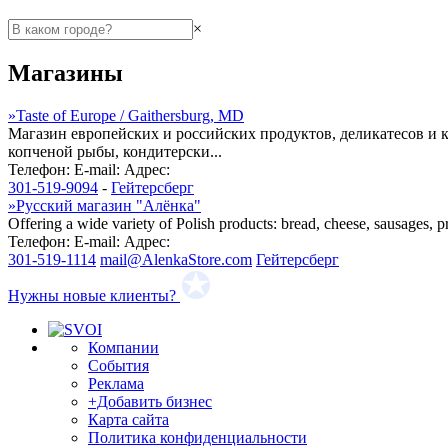
×
Магазины
»
Taste of Europe / Gaithersburg, MD
Магазин европейских и российских продуктов, деликатесов и
копченой рыбы, кондитерски...
Телефон:
E-mail:
Адрес:
301-519-9094
-
Гейтерсберг
»
Русский магазин "Алёнка"
Offering a wide variety of Polish products: bread, cheese, sausages, p
Телефон:
E-mail:
Адрес:
301-519-1114
mail@AlenkaStore.com
Гейтерсберг
Нужны новые клиенты?
Компании
События
Реклама
+Добавить бизнес
Карта сайта
Политика конфиденциальности