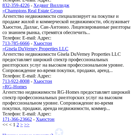
832-359-4226
-
Хедвиг Виллидж
»
Champions Real Estate Group
Агентство недвижимости специализирует на покупке и
продаже жилой и коммерческой недвижимости, обслуживает
Хьюстон, Даллас, Сан-Антонио. Лицензированные риелторы
со знанием рынка, стремятся обеспечить...
Телефон:
E-mail:
Адрес:
713-785-6666
-
Хьюстон
»
Gisela DuVerney Properties LLC
Агентство недвижимости Gisela DuVerney Properties LLC
предоставляет широкий спектр профессиональных
риелторских услуг на высоком профессиональном уровне.
Сопровождение во-время покупки, продажи, аренд...
Телефон:
E-mail:
Адрес:
713-922-8008
-
Хьюстон
»
RG-Homes
Агентство недвижимости RG-Homes предоставляет широкий
спектр профессиональных риелторских услуг на высоком
профессиональном уровне. Сопровождение во-время
покупки, продажи, аренда недвижимости, коммер...
Телефон:
E-mail:
Адрес:
171-366-23662
-
Хьюстон
<<
<
1
2
>
>>