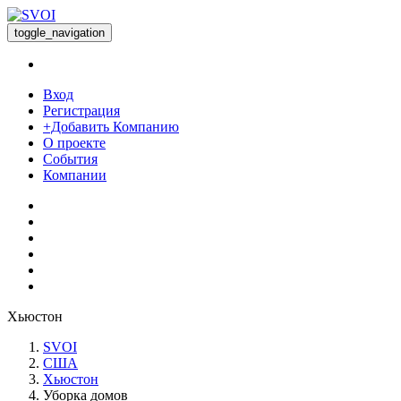
toggle_navigation
Вход
Регистрация
+Добавить Компанию
О проекте
События
Компании
Хьюстон
SVOI
США
Хьюстон
Уборка домов