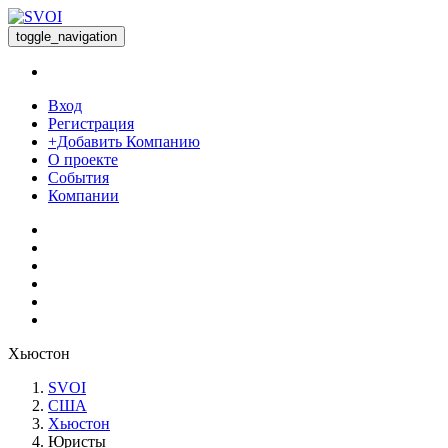
toggle_navigation
Вход
Регистрация
+Добавить Компанию
О проекте
События
Компании
Хьюстон
SVOI
США
Хьюстон
Юристы