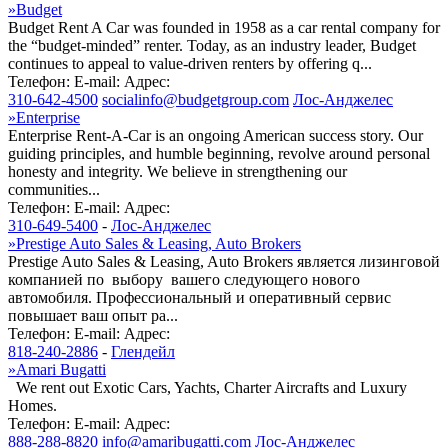
»
Budget
Budget Rent A Car was founded in 1958 as a car rental company for
the “budget-minded” renter. Today, as an industry leader, Budget
continues to appeal to value-driven renters by offering q...
Телефон:
E-mail:
Адрес:
310-642-4500
socialinfo@budgetgroup.com
Лос-Анджелес
»
Enterprise
Enterprise Rent-A-Car is an ongoing American success story. Our
guiding principles, and humble beginning, revolve around personal
honesty and integrity. We believe in strengthening our
communities...
Телефон:
E-mail:
Адрес:
310-649-5400
-
Лос-Анджелес
»
Prestige Auto Sales & Leasing, Auto Brokers
Prestige Auto Sales & Leasing, Auto Brokers является лизинговой
компанией по выбору вашего следующего нового
автомобиля. Профессиональный и оперативный сервис
повышает ваш опыт ра...
Телефон:
E-mail:
Адрес:
818-240-2886
-
Глендейл
»
Amari Bugatti
We rent out Exotic Cars, Yachts, Charter Aircrafts and Luxury
Homes.
Телефон:
E-mail:
Адрес:
888-288-8820
info@amaribugatti.com
Лос-Анджелес