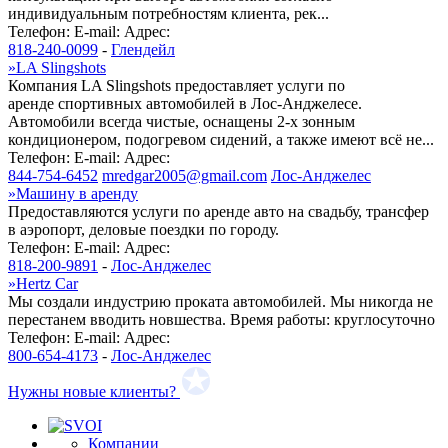
индивидуальным потребностям клиента, рек...
Телефон:
E-mail:
Адрес:
818-240-0099
-
Глендейл
»
LA Slingshots
Компания LA Slingshots предоставляет услуги по
аренде спортивных автомобилей в Лос-Анджелесе.
Автомобили всегда чистые, оснащены 2-х зонным
кондиционером, подогревом сидений, а также имеют всё не...
Телефон:
E-mail:
Адрес:
844-754-6452
mredgar2005@gmail.com
Лос-Анджелес
»
Машину в аренду
Предоставляются услуги по аренде авто на свадьбу, трансфер
в аэропорт, деловые поездки по городу.
Телефон:
E-mail:
Адрес:
818-200-9891
-
Лос-Анджелес
»
Hertz Car
Мы создали индустрию проката автомобилей. Мы никогда не
перестанем вводить новшества. Время работы: круглосуточно
Телефон:
E-mail:
Адрес:
800-654-4173
-
Лос-Анджелес
Нужны новые клиенты?
Компании