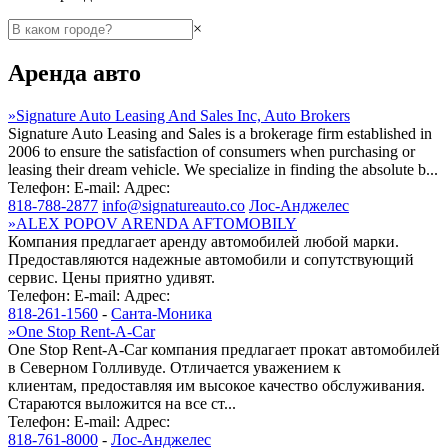
×
Аренда авто
»
Signature Auto Leasing And Sales Inc, Auto Brokers
Signature Auto Leasing and Sales is a brokerage firm established in
2006 to ensure the satisfaction of consumers when purchasing or
leasing their dream vehicle. We specialize in finding the absolute b...
Телефон:
E-mail:
Адрес:
818-788-2877
info@signatureauto.co
Лос-Анджелес
»
ALEX POPOV ARENDA AFTOMOBILY
Компания предлагает аренду автомобилей любой марки.
Предоставляются надежные автомобили и сопутствующий
сервис. Цены приятно удивят.
Телефон:
E-mail:
Адрес:
818-261-1560
-
Санта-Моника
»
One Stop Rent-A-Car
One Stop Rent-A-Car компания предлагает прокат автомобилей
в Северном Голливуде. Отличается уважением к
клиентам, предоставляя им высокое качество обслуживания.
Стараются выложится на все ст...
Телефон:
E-mail:
Адрес:
818-761-8000
-
Лос-Анджелес