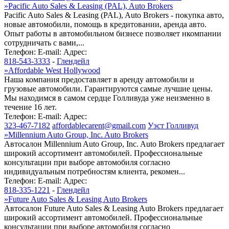
»
Pacific Auto Sales & Leasing (PAL), Auto Brokers
Pacific Auto Sales & Leasing (PAL), Auto Brokers - покупка авто,
новые автомобили, помощь в кредитовании, аренда авто.
Опыт работы в автомобильном бизнесе позволяет нкомпании
сотрудничать с вами,...
Телефон:
E-mail:
Адрес:
818-543-3333
-
Глендейл
»
Affordable West Hollywood
Наша компания предоставляет в аренду автомобили и
грузовые автомобили. Гарантируются самые лучшие цены.
Мы находимся в самом сердце Голливуда уже неизменно в
течение 16 лет.
Телефон:
E-mail:
Адрес:
323-467-7182
affordablecarent@gmail.com
Уэст Голливуд
»
Millennium Auto Group, Inc. Auto Brokers
Автосалон Millennium Auto Group, Inc. Auto Brokers предлагает
широкий ассортимент автомобилей. Профессиональные
консультации при выборе автомобиля согласно
индивидуальным потребностям клиента, рекомен...
Телефон:
E-mail:
Адрес:
818-335-1221
-
Глендейл
»
Future Auto Sales & Leasing Auto Brokers
Автосалон Future Auto Sales & Leasing Auto Brokers предлагает
широкий ассортимент автомобилей. Профессиональные
консультации при выборе автомобиля согласно