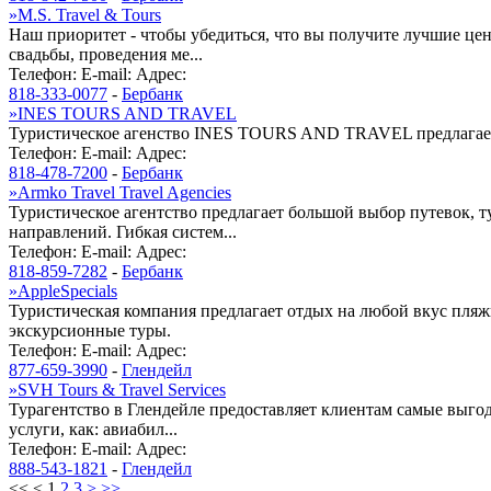
»
M.S. Travel & Tours
Наш приоритет - чтобы убедиться, что вы получите лучшие це
свадьбы, проведения ме...
Телефон:
E-mail:
Адрес:
818-333-0077
-
Бербанк
»
INES TOURS AND TRAVEL
Туристическое агенство INES TOURS AND TRAVEL предлагает 
Телефон:
E-mail:
Адрес:
818-478-7200
-
Бербанк
»
Armko Travel Travel Agencies
Туристическое агентство предлагает большой выбор путевок, 
направлений. Гибкая систем...
Телефон:
E-mail:
Адрес:
818-859-7282
-
Бербанк
»
AppleSpecials
Туристическая компания предлагает отдых на любой вкус пляж
экскурсионные туры.
Телефон:
E-mail:
Адрес:
877-659-3990
-
Глендейл
»
SVH Tours & Travel Services
Турагентство в Глендейле предоставляет клиентам самые выг
услуги, как: авиабил...
Телефон:
E-mail:
Адрес:
888-543-1821
-
Глендейл
<<
<
1
2
3
>
>>