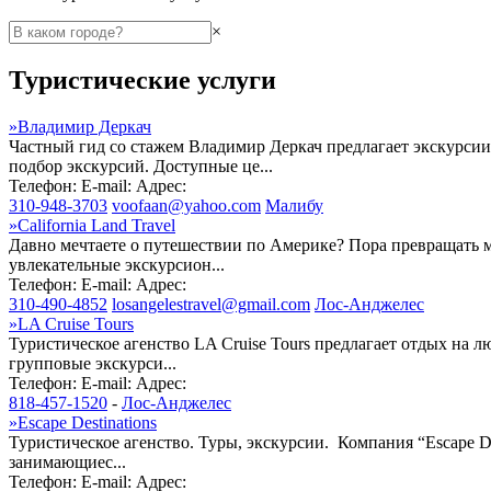
×
Туристические услуги
»
Владимир Деркач
Частный гид со стажем Владимир Деркач предлагает экскурси
подбор экскурсий. Доступные це...
Телефон:
E-mail:
Адрес:
310-948-3703
voofaan@yahoo.com
Малибу
»
California Land Travel
Давно мечтаете о путешествии по Америке? Пора превращать м
увлекательные экскурсион...
Телефон:
E-mail:
Адрес:
310-490-4852
losangelestravel@gmail.com
Лос-Анджелес
»
LA Cruise Tours
Туристическое агенство LA Cruise Tours предлагает отдых на 
групповые экскурси...
Телефон:
E-mail:
Адрес:
818-457-1520
-
Лос-Анджелес
»
Escape Destinations
Туристическое агенство. Туры, экскурсии. Компания “Escape 
занимающиес...
Телефон:
E-mail:
Адрес: