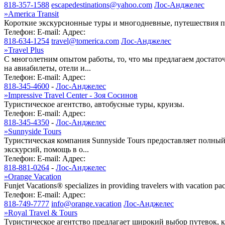
818-357-1588
escapedestinations@yahoo.com
Лос-Анджелес
»
America Transit
Короткие экскурсионные туры и многодневные, путешествия по
Телефон:
E-mail:
Адрес:
818-634-1254
travel@tomerica.com
Лос-Анджелес
»
Travel Plus
С многолетним опытом работы, то, что мы предлагаем достато
на авиабилеты, отели и...
Телефон:
E-mail:
Адрес:
818-345-4600
-
Лос-Анджелес
»
Impressive Travel Center - Зоя Сосинов
Туристическое агентство, автобусные туры, круизы.
Телефон:
E-mail:
Адрес:
818-345-4350
-
Лос-Анджелес
»
Sunnyside Tours
Туристическая компания Sunnyside Tours предоставляет полны
экскурсий, помощь в о...
Телефон:
E-mail:
Адрес:
818-881-0264
-
Лос-Анджелес
»
Orange Vacation
Funjet Vacations® specializes in providing travelers with vacation pac
Телефон:
E-mail:
Адрес:
818-749-7777
info@orange.vacation
Лос-Анджелес
»
Royal Travel & Tours
Туристическое агентство предлагает широкий выбор путевок, к