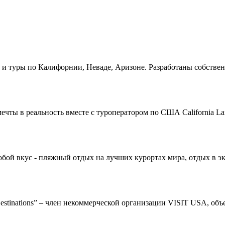
и и туры по Калифорнии, Неваде, Аризоне. Разработаны собств
ечты в реальность вместе с туроператором по США California L
любой вкус - пляжный отдых на лучших курортах мира, отдых в э
Destinations” – член некоммерческой организации VISIT USA, о