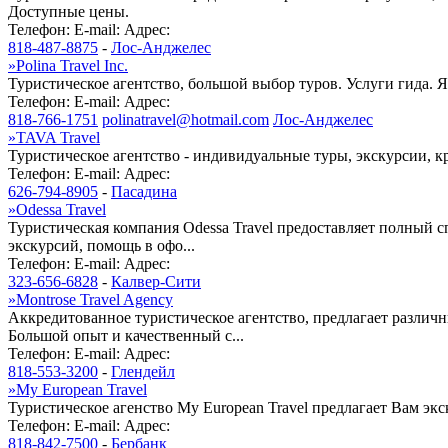
Доступные цены.
Телефон:
E-mail:
Адрес:
818-487-8875
-
Лос-Анджелес
»
Polina Travel Inc.
Туристическое агентство, большой выбор туров. Услуги гида. 
Телефон:
E-mail:
Адрес:
818-766-1751
polinatravel@hotmail.com
Лос-Анджелес
»
TAVA Travel
Туристическое агентство - индивидуальные туры, экскурсии, к
Телефон:
E-mail:
Адрес:
626-794-8905
-
Пасадина
»
Odessa Travel
Туристическая компания Odessa Travel предоставляет полный 
экскурсий, помощь в офо...
Телефон:
E-mail:
Адрес:
323-656-6828
-
Калвер-Сити
»
Montrose Travel Agency
Аккредитованное туристическое агентство, предлагает различн
Большой опыт и качественный с...
Телефон:
E-mail:
Адрес:
818-553-3200
-
Глендейл
»
My European Travel
Туристическое агенство My European Travel предлагает Вам э
Телефон:
E-mail:
Адрес:
818-842-7500
-
Бербанк