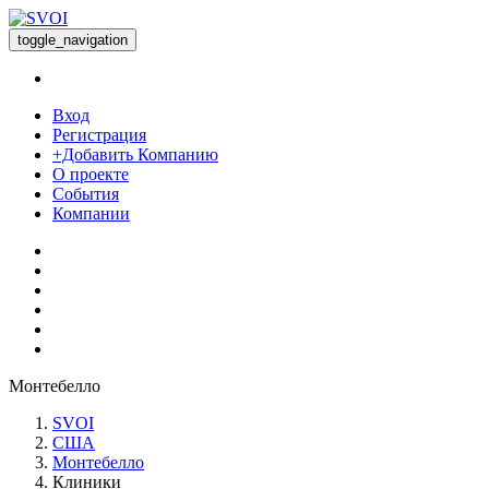
toggle_navigation
Вход
Регистрация
+Добавить Компанию
О проекте
События
Компании
Монтебелло
SVOI
США
Монтебелло
Клиники