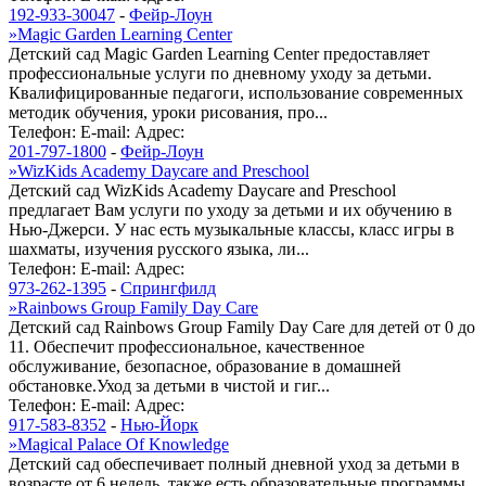
192-933-30047
-
Фейр-Лоун
»
Magic Garden Learning Center
Детский сад Magic Garden Learning Center предоставляет
профессиональные услуги по дневному уходу за детьми.
Квалифицированные педагоги, использование современных
методик обучения, уроки рисования, про...
Телефон:
E-mail:
Адрес:
201-797-1800
-
Фейр-Лоун
»
WizKids Academy Daycare and Preschool
Детский сад WizKids Academy Daycare and Preschool
предлагает Вам услуги по уходу за детьми и их обучению в
Нью-Джерси. У нас есть музыкальные классы, класс игры в
шахматы, изучения русского языка, ли...
Телефон:
E-mail:
Адрес:
973-262-1395
-
Спрингфилд
»
Rainbows Group Family Day Care
Детский сад Rainbows Group Family Day Care для детей от 0 до
11. Обеспечит профессиональное, качественное
обслуживание, безопасное, образование в домашней
обстановке.Уход за детьми в чистой и гиг...
Телефон:
E-mail:
Адрес:
917-583-8352
-
Нью-Йорк
»
Magical Palace Of Knowledge
Детский сад обеспечивает полный дневной уход за детьми в
возрасте от 6 недель, также есть образовательные программы