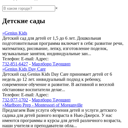
×
Детские сады
»
Genius Kids
Детский сад для детей от 1,5 до 6 лет. Дошкольная
подготовительная программа включает в себя: развитие речи,
математику, рисование, лепку, изготовление поделок,
музыкальные занятия, индивидуальные зан...
Телефон:
E-mail:
Адрес:
732-851-6427
-
Марлборо Тауншип
»
Genius Kids Day Care
Детский сад Genius Kids Day Care принимает детей от 6
недель до 12 лет. инвидуальный подход к ребенку,
современное обучение и развитие. В активной и веселой
обстановке воспитатели делае...
Телефон:
E-mail:
Адрес:
732-977-1702
-
Марлборо Тауншип
»
Marlboro Prep - Montessori of Morganville
Предлагаем Вам услуги обучения детей и услуги детского
садика для детей разного возраста в Нью-Джерси. У нас
имеются программы и курсы для детей различного возраста,
наши учителя и преподаватели обла...