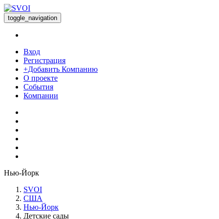
toggle_navigation
Вход
Регистрация
+Добавить Компанию
О проекте
События
Компании
Нью-Йорк
SVOI
США
Нью-Йорк
Детские сады