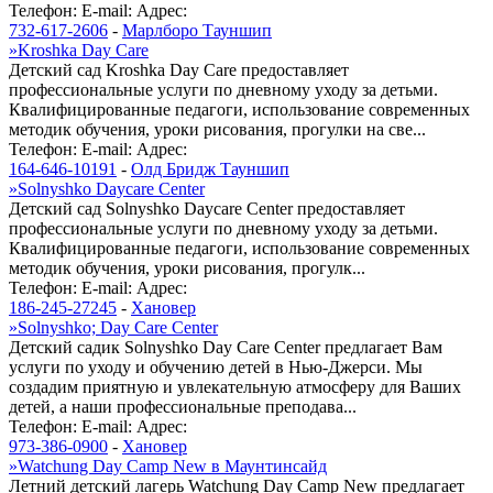
Телефон:
E-mail:
Адрес:
732-617-2606
-
Марлборо Тауншип
»
Kroshka Day Care
Детский сад Kroshka Day Care предоставляет
профессиональные услуги по дневному уходу за детьми.
Квалифицированные педагоги, использование современных
методик обучения, уроки рисования, прогулки на све...
Телефон:
E-mail:
Адрес:
164-646-10191
-
Олд Бридж Тауншип
»
Solnyshko Daycare Center
Детский сад Solnyshko Daycare Center предоставляет
профессиональные услуги по дневному уходу за детьми.
Квалифицированные педагоги, использование современных
методик обучения, уроки рисования, прогулк...
Телефон:
E-mail:
Адрес:
186-245-27245
-
Хановер
»
Solnyshko; Day Care Center
Детский садик Solnyshko Day Care Center предлагает Вам
услуги по уходу и обучению детей в Нью-Джерси. Мы
создадим приятную и увлекательную атмосферу для Ваших
детей, а наши профессиональные преподава...
Телефон:
E-mail:
Адрес:
973-386-0900
-
Хановер
»
Watchung Day Camp New в Маунтинсайд
Летний детский лагерь Watchung Day Camp New предлагает