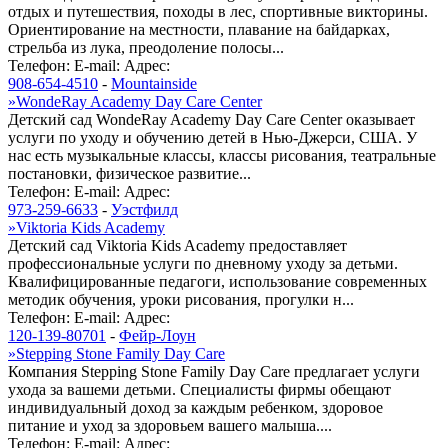
отдых и путешествия, походы в лес, спортивные викторины.
Ориентирование на местности, плавание на байдарках,
стрельба из лука, преодоление полосы...
Телефон:
E-mail:
Адрес:
908-654-4510
-
Mountainside
»
WondeRay Academy Day Care Center
Детский сад WondeRay Academy Day Care Center оказывает
услуги по уходу и обучению детей в Нью-Джерси, США. У
нас есть музыкальные классы, классы рисования, театральные
постановки, физическое развитие...
Телефон:
E-mail:
Адрес:
973-259-6633
-
Уэстфилд
»
Viktoria Kids Academy
Детский сад Viktoria Kids Academy предоставляет
профессиональные услуги по дневному уходу за детьми.
Квалифицированные педагоги, использование современных
методик обучения, уроки рисования, прогулки н...
Телефон:
E-mail:
Адрес:
120-139-80701
-
Фейр-Лоун
»
Stepping Stone Family Day Care
Компания Stepping Stone Family Day Care предлагает услуги
ухода за вашеми детьми. Специалисты фирмы обещают
индивидуальный доход за каждым ребенком, здоровое
питание и уход за здоровьем вашего малыша....
Телефон:
E-mail:
Адрес: