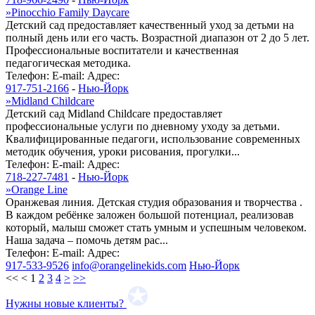
»
Pinocchio Family Daycare
Детский сад предоставляет качественный уход за детьми на
полный день или его часть. Возрастной диапазон от 2 до 5 лет.
Профессиональные воспитатели и качественная
педагогическая методика.
Телефон:
E-mail:
Адрес:
917-751-2166
-
Нью-Йорк
»
Midland Childcare
Детский сад Midland Childcare предоставляет
профессиональные услуги по дневному уходу за детьми.
Квалифицированные педагоги, использование современных
методик обучения, уроки рисования, прогулки...
Телефон:
E-mail:
Адрес:
718-227-7481
-
Нью-Йорк
»
Orange Line
Оранжевая линия. Детская студия образования и творчества .
В каждом ребёнке заложен большой потенциал, реализовав
который, малыш сможет стать умным и успешным человеком.
Наша задача – помочь детям рас...
Телефон:
E-mail:
Адрес:
917-533-9526
info@orangelinekids.com
Нью-Йорк
<<
<
1
2
3
4
>
>>
Нужны новые клиенты?