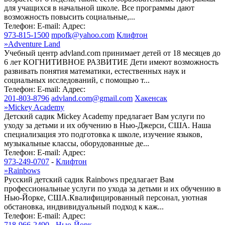
для учащихся в начальной школе. Все программы дают
возможность повысить социальные,...
Телефон:
E-mail:
Адрес:
973-815-1500
mpofk@yahoo.com
Клифтон
»
Adventure Land
Учебный центр advland.com принимает детей от 18 месяцев до
6 лет КОГНИТИВНОЕ РАЗВИТИЕ Дети имеют возможность
развивать понятия математики, естественных наук и
социальных исследований, с помощью т...
Телефон:
E-mail:
Адрес:
201-803-8796
advland.com@gmail.com
Хакенсак
»
Mickey Academy
Детский садик Mickey Academy предлагает Вам услуги по
уходу за детьми и их обучению в Нью-Джерси, США. Наша
специализация это подготовка к школе, изучение языков,
музыкальные классы, оборудованные де...
Телефон:
E-mail:
Адрес:
973-249-0707
-
Клифтон
»
Rainbows
Русский детский садик Rainbows предлагает Вам
профессиональные услуги по ухода за детьми и их обучению в
Нью-Йорке, США.Квалифицированный персонал, уютная
обстановка, индвивидуальный подход к каж...
Телефон:
E-mail:
Адрес:
718-966-2490
-
Нью-Йорк