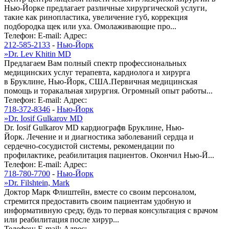
Нью-Йорке предлагает различные хирургической услуги,
такие как ринопластика, увеличение губ, коррекция
подбородка щек или уха. Омолаживающие про...
Телефон:
E-mail:
Адрес:
212-585-2133
-
Нью-Йорк
»
Dr. Lev Khitin MD
Предлагаем Вам полный спектр профессиональных
медицинских услуг терапевта, кардиолога и хирурга
в Бруклине, Нью-Йорк, США.Первичная медицинская
помощь и торакальная хирургия. Огромный опыт работы...
Телефон:
E-mail:
Адрес:
718-372-8346
-
Нью-Йорк
»
Dr. Iosif Gulkarov MD
Dr. Iosif Gulkarov MD кардиографв Бруклине, Нью-
Йорк. Лечение и и диагностика заболеваний сердца и
сердечно-сосудистой системы, рекомендации по
профилактике, реабилитация пациентов. Окончил Нью-Й...
Телефон:
E-mail:
Адрес:
718-780-7700
-
Нью-Йорк
»
Dr. Filshtein, Mark
Доктор Марк Флиштейн, вместе со своим персоналом,
стремится предоставить своим пациентам удобную и
информативную среду, будь то первая консультация с врачом
или реабилитация после хирур...
Телефон:
E-mail:
Адрес: