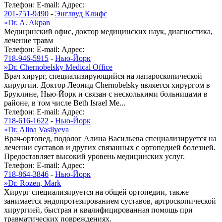
Телефон:
E-mail:
Адрес:
201-751-9490
-
Энглвуд Клифс
»
Dr. A. Akpan
Медицинский офис, доктор медицинских наук, диагностика,
лечение травм
Телефон:
E-mail:
Адрес:
718-946-5915
-
Нью-Йорк
»
Dr. Chernobelsky Medical Office
Врач хирург, специализирующийся на лапароскопической
хирургии. Доктор Леонид Chernobelsky является хирургом в
Бруклине, Нью-Йорк и связан с несколькими больницами в
районе, в том числе Beth Israel Me...
Телефон:
E-mail:
Адрес:
718-616-1622
-
Нью-Йорк
»
Dr. Alina Vasilyeva
Врач-ортопед, подолог Алина Васильева специализируется на
лечении суставов и других связанных с ортопедией болезней.
Предоставляет высокий уровень медицинских услуг.
Телефон:
E-mail:
Адрес:
718-864-3846
-
Нью-Йорк
»
Dr. Rozen, Mark
Хирург специализируется на общей ортопедии, также
занимается эндопротезированием суставов, артроскопической
хирургией, быстрая и квалифицированная помощь при
травматических повреждениях.