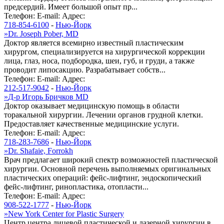
предсердий. Имеет большой опыт пр...
Телефон:
E-mail:
Адрес:
718-854-6100
-
Нью-Йорк
»
Dr. Joseph Pober, MD
Доктор является всемирно известный пластическим
хирургом, специализируется на хирургической коррекции
лица, глаз, носа, подбородка, шеи, губ, и груди, а также
проводит липосакцию. Разрабатывает собств...
Телефон:
E-mail:
Адрес:
212-517-9042
-
Нью-Йорк
»
Д-р Игорь Бричков MD
Доктор оказывает медицинскую помощь в области
торакальной хирургии. Лечении органов грудной клетки.
Предоставляет качественные медицинские услуги.
Телефон:
E-mail:
Адрес:
718-283-7686
-
Нью-Йорк
»
Dr. Shafaie, Forrokh
Врач предлагает широкий спектр возможностей пластической
хирургии. Основной перечень выполняемых оригинальных
пластических операций: фейс-лифтинг, эндоскопический
фейс-лифтинг, ринопластика, отопласти...
Телефон:
E-mail:
Адрес:
908-522-1777
-
Нью-Йорк
»
New York Center for Plastic Surgery
Центр центра лицевой пластической и лазерной хирургии в