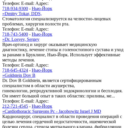
Телефон:
E-mail:
Адрес:
718-934-9300
-
Нью-Йорк
»
Dmitry Tokar, DDS,
Стоматология специализируется на челюстно-лицевых
проблемах, хирургия полости рта.
Телефон:
E-mail:
Адрес:
718-743-5400
-
Нью-Йорк
»
Dr. Losyev, Sergey
Врач-ортопед и хирург оказывает медицинскую
диагностику, лечение стопы и голеностопного сустава и уход
за ранами в Бруклине, Нью-Йорк. Использует эффективные
методы лечения.
Телефон:
E-mail:
Адрес:
718-645-4324
-
Нью-Йорк
»
Goldstein Dov B
Dr. Dov В Goldstein, является сертифицированным
специалистом в области акушерства,
гинекологии, репродуктивной эндокринологии и бесплодия.
Он имеет большой опыт в таких областях: приливы, ме...
Телефон:
E-mail:
Адрес:
212-721-4545
-
Нью-Йорк
»
Cardiothoracic Surgeons Pc - Jacobowitz Israel J MD
Кардиохирург, специалист в области проведения операций с
целью лечения сердечной недостаточности, ишемической
болезни сердца, стеноза митрального клапана, фибрилляции