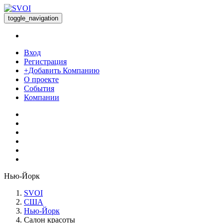
toggle_navigation
Вход
Регистрация
+Добавить Компанию
О проекте
События
Компании
Нью-Йорк
SVOI
США
Нью-Йорк
Салон красоты