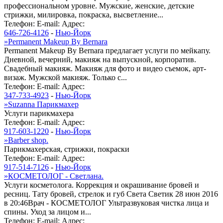
профессиональном уровне. Мужские, женские, детские
стрижки, милировка, покраска, высветление...
Телефон:
E-mail:
Адрес:
646-726-4126
-
Нью-Йорк
»
Permanent Makeup By Bernara
Permanent Makeup By Bernara предлагает услуги по мейкапу.
Дневной, вечерний, макияж на выпускной, корпоратив.
Свадебный макияж. Макияж для фото и видео съемок, арт-
визаж. Мужской макияж. Только с...
Телефон:
E-mail:
Адрес:
347-733-4923
-
Нью-Йорк
»
Suzanna Парикмахер
Услуги парикмахера
Телефон:
E-mail:
Адрес:
917-603-1220
-
Нью-Йорк
»
Barber shop.
Парикмахерская, стрижки, покраски
Телефон:
E-mail:
Адрес:
917-514-7126
-
Нью-Йорк
»
КОСМЕТОЛОГ - Светлана.
Услуги косметолога. Коррекция и окрашивание бровей и
ресниц. Тату бровей, стрелок и губ Света Светик 28 июн 2016
в 20:46Врач - КОСМЕТОЛОГ Ультразвуковая чистка лица и
спины. Уход за лицом и...
Телефон:
E-mail:
Адрес: