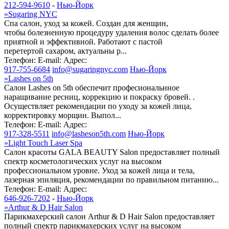
212-594-9610
-
Нью-Йорк
»
Sugaring NYC
Спа салон, уход за кожей. Создан для женщин,
чтобы болезненную процедуру удаления волос сделать более
приятной и эффективной. Работают с пастой
перетертой сахаром, актуальны р...
Телефон:
E-mail:
Адрес:
917-755-6684
info@sugaringnyc.com
Нью-Йорк
»
Lashes on 5th
Салон Lashes on 5th обеспечит професиональнное
наращивание ресниц, коррекцию и покраску бровей. .
Осуществляет рекомендации по уходу за кожей лица,
корректировку морщин. Выпол...
Телефон:
E-mail:
Адрес:
917-328-5511
info@lasheson5th.com
Нью-Йорк
»
Light Touch Laser Spa
Салон красоты GALA BEAUTY Salon предоставляет полный
спектр косметологических услуг на высоком
профессиональном уровне. Уход за кожей лица и тела,
лазерная эпиляция, рекомендации по правильном питанию...
Телефон:
E-mail:
Адрес:
646-926-7202
-
Нью-Йорк
»
Arthur & D Hair Salon
Парикмахерский салон Arthur & D Hair Salon предоставляет
полный спектр парикмахерских услуг на высоком