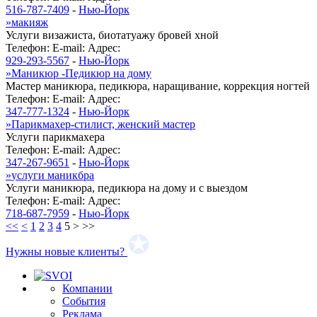
516-787-7409
-
Нью-Йорк
»
макияж
Услуги визажиста, биотатуажу бровей хной
Телефон:
E-mail:
Адрес:
929-293-5567
-
Нью-Йорк
»
Маникюр -Педикюр на дому
Мастер маникюра, педикюра, наращивание, коррекция ногтей
Телефон:
E-mail:
Адрес:
347-777-1324
-
Нью-Йорк
»
Парикмахер-стилист, женский мастер
Услуги парикмахера
Телефон:
E-mail:
Адрес:
347-267-9651
-
Нью-Йорк
»
услуги маникбра
Услуги маникюра, педикюра на дому и с выездом
Телефон:
E-mail:
Адрес:
718-687-7959
-
Нью-Йорк
<<
<
1
2
3
4
5
>
>>
Нужны новые клиенты?
Компании
События
Реклама