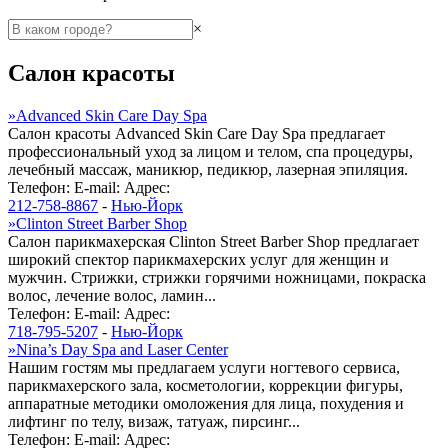
×
Салон красоты
»
Advanced Skin Care Day Spa
Салон красоты Advanced Skin Care Day Spa предлагает
профессиональный уход за лицом и телом, спа процедуры,
лечебный массаж, маникюр, педикюр, лазерная эпиляция.
Телефон:
E-mail:
Адрес:
212-758-8867
-
Нью-Йорк
»
Clinton Street Barber Shop
Салон парикмахерская Clinton Street Barber Shop предлагает
широкий спектор парикмахерских услуг для женщин и
мужчин. Стрижки, стрижки горячими ножницами, покраска
волос, лечение волос, ламин...
Телефон:
E-mail:
Адрес:
718-795-5207
-
Нью-Йорк
»
Nina’s Day Spa and Laser Center
Нашим гостям мы предлагаем услуги ногтевого сервиса,
парикмахерского зала, косметологии, коррекции фигуры,
аппаратные методики омоложения для лица, похудения и
лифтинг по телу, визаж, татуаж, пирсинг...
Телефон:
E-mail:
Адрес: