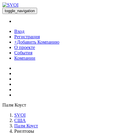
toggle_navigation
Вход
Регистрация
+Добавить Компанию
О проекте
События
Компании
Палм Коуст
SVOI
США
Палм Коуст
Риелторы