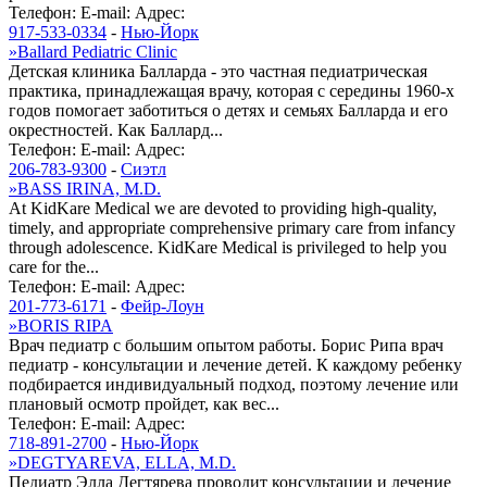
Телефон:
E-mail:
Адрес:
917-533-0334
-
Нью-Йорк
»
Ballard Pediatric Clinic
Детская клиника Балларда - это частная педиатрическая
практика, принадлежащая врачу, которая с середины 1960-х
годов помогает заботиться о детях и семьях Балларда и его
окрестностей. Как Баллард...
Телефон:
E-mail:
Адрес:
206-783-9300
-
Сиэтл
»
BASS IRINA, M.D.
At KidKare Medical we are devoted to providing high-quality,
timely, and appropriate comprehensive primary care from infancy
through adolescence. KidKare Medical is privileged to help you
care for the...
Телефон:
E-mail:
Адрес:
201-773-6171
-
Фейр-Лоун
»
BORIS RIPA
Врач педиатр с большим опытом работы. Борис Рипа врач
педиатр - консультации и лечение детей. К каждому ребенку
подбирается индивидуальный подход, поэтому лечение или
плановый осмотр пройдет, как вес...
Телефон:
E-mail:
Адрес:
718-891-2700
-
Нью-Йорк
»
DEGTYAREVA, ELLA, M.D.
Педиатр Элла Дегтярева проводит консультации и лечение