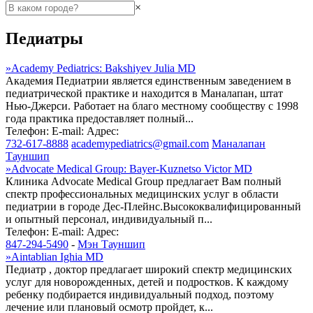
×
Педиатры
»
Academy Pediatrics: Bakshiyev Julia MD
Академия Педиатрии является единственным заведением в
педиатрической практике и находится в Маналапан, штат
Нью-Джерси. Работает на благо местному сообществу с 1998
года практика предоставляет полный...
Телефон:
E-mail:
Адрес:
732-617-8888
academypediatrics@gmail.com
Маналапан
Тауншип
»
Advocate Medical Group: Bayer-Kuznetso Victor MD
Клиника Advocate Medical Group предлагает Вам полный
спектр профессиональных медицинских услуг в области
педиатрии в городе Дес-Плейнс.Высококвалифицированный
и опытный персонал, индивидуальный п...
Телефон:
E-mail:
Адрес:
847-294-5490
-
Мэн Тауншип
»
Aintablian Ighia MD
Педиатр , доктор предлагает широкий спектр медицинских
услуг для новорожденных, детей и подростков. К каждому
ребенку подбирается индивидуальный подход, поэтому
лечение или плановый осмотр пройдет, к...