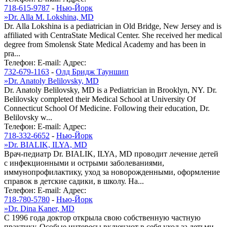
718-615-9787
-
Нью-Йорк
»
Dr. Alla M. Lokshina, MD
Dr. Alla Lokshina is a pediatrician in Old Bridge, New Jersey and is
affiliated with CentraState Medical Center. She received her medical
degree from Smolensk State Medical Academy and has been in
pra...
Телефон:
E-mail:
Адрес:
732-679-1163
-
Олд Бридж Тауншип
»
Dr. Anatoly Belilovsky, MD
Dr. Anatoly Belilovsky, MD is a Pediatrician in Brooklyn, NY. Dr.
Belilovsky completed their Medical School at University Of
Connecticut School Of Medicine. Following their education, Dr.
Belilovsky w...
Телефон:
E-mail:
Адрес:
718-332-6652
-
Нью-Йорк
»
Dr. BIALIK, ILYA, MD
Врач-педиатр Dr. BIALIK, ILYA, MD проводит лечение детей
с инфекционными и острыми заболеваниями,
иммунопрофилактику, уход за новорожденными, оформление
справок в детские садики, в школу. На...
Телефон:
E-mail:
Адрес:
718-780-5780
-
Нью-Йорк
»
Dr. Dina Kaner, MD
С 1996 года доктор открыла свою собственную частную
практику. Особые интересы включают в себя уход за детьми ,