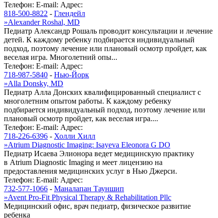
Телефон:
E-mail:
Адрес:
818-500-8822
-
Глендейл
»
Alexander Roshal, MD
Педиатр Александр Рошаль проводит консультации и лечение
детей. К каждому ребенку подбирается индивидуальный
подход, поэтому лечение или плановый осмотр пройдет, как
веселая игра. Многолетний опы...
Телефон:
E-mail:
Адрес:
718-987-5840
-
Нью-Йорк
»
Alla Donsky, MD
Педиатр Алла Донских квалифицированный специалист с
многолетним опытом работы. К каждому ребенку
подбирается индивидуальный подход, поэтому лечение или
плановый осмотр пройдет, как веселая игра....
Телефон:
E-mail:
Адрес:
718-226-6396
-
Холли Хилл
»
Atrium Diagnostic Imaging: Isayeva Eleonora G DO
Педиатр Исаева Элионора ведет медицинскую практику
в Atrium Diagnostic Imaging и меет лицензию на
предоставления медицинских услуг в Нью Джерси.
Телефон:
E-mail:
Адрес:
732-577-1066
-
Маналапан Тауншип
»
Avent Pro-Fit Physical Therapy & Rehabilitation Pllc
Медицинский офис, врач педиатр, физическое развитие
ребенка