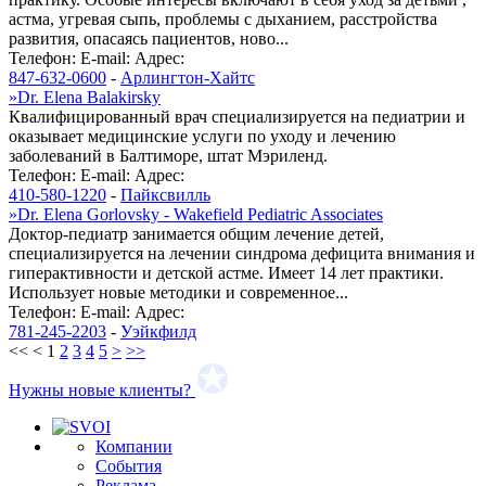
астма, угревая сыпь, проблемы с дыханием, расстройства
развития, опасаясь пациентов, ново...
Телефон:
E-mail:
Адрес:
847-632-0600
-
Арлингтон-Хайтс
»
Dr. Elena Balakirsky
Квалифицированный врач специализируется на педиатрии и
оказывает медицинские услуги по уходу и лечению
заболеваний в Балтиморе, штат Мэриленд.
Телефон:
E-mail:
Адрес:
410-580-1220
-
Пайксвилль
»
Dr. Elena Gorlovsky - Wakefield Pediatric Associates
Доктор-педиатр занимается общим лечение детей,
специализируется на лечении синдрома дефицита внимания и
гиперактивности и детской астме. Имеет 14 лет практики.
Использует новые методики и современное...
Телефон:
E-mail:
Адрес:
781-245-2203
-
Уэйкфилд
<<
<
1
2
3
4
5
>
>>
Нужны новые клиенты?
Компании
События
Реклама