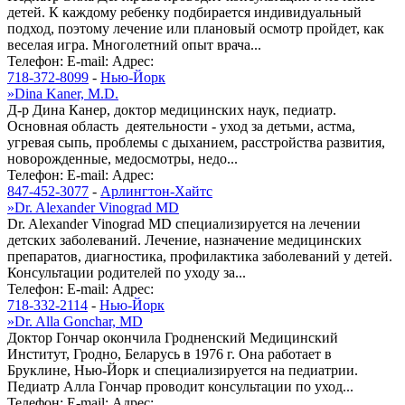
детей. К каждому ребенку подбирается индивидуальный
подход, поэтому лечение или плановый осмотр пройдет, как
веселая игра. Многолетний опыт врача...
Телефон:
E-mail:
Адрес:
718-372-8099
-
Нью-Йорк
»
Dina Kaner, M.D.
Д-р Дина Канер, доктор медицинских наук, педиатр.
Основная область деятельности - уход за детьми, астма,
угревая сыпь, проблемы с дыханием, расстройства развития,
новорожденные, медосмотры, недо...
Телефон:
E-mail:
Адрес:
847-452-3077
-
Арлингтон-Хайтс
»
Dr. Alexander Vinograd MD
Dr. Alexander Vinograd MD специализируется на лечении
детских заболеваний. Лечение, назначение медицинских
препаратов, диагностика, профилактика заболеваний у детей.
Консультации родителей по уходу за...
Телефон:
E-mail:
Адрес:
718-332-2114
-
Нью-Йорк
»
Dr. Alla Gonchar, MD
Доктор Гончар окончила Гродненский Медицинский
Институт, Гродно, Беларусь в 1976 г. Она работает в
Бруклине, Нью-Йорк и специализируется на педиатрии.
Педиатр Алла Гончар проводит консультации по уход...
Телефон:
E-mail:
Адрес: