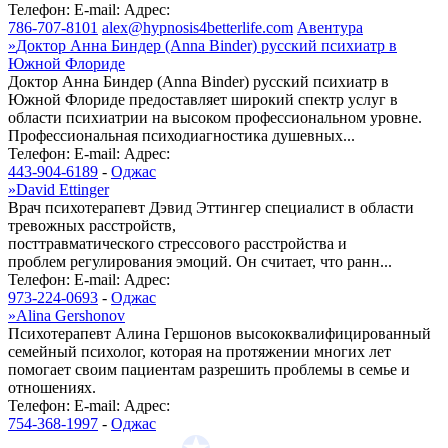
Телефон:
E-mail:
Адрес:
786-707-8101
alex@hypnosis4betterlife.com
Авентура
»
Доктор Анна Биндер (Anna Binder) русский психиатр в
Южной Флориде
Доктор Анна Биндер (Anna Binder) русский психиатр в
Южной Флориде предоставляет широкий спектр услуг в
области психиатрии на высоком профессиональном уровне.
Профессиональная психодиагностика душевных...
Телефон:
E-mail:
Адрес:
443-904-6189
-
Оджас
»
David Ettinger
Врач психотерапевт Дэвид Эттингер специалист в области
тревожных расстройств,
посттравматического стрессового расстройства и
проблем регулирования эмоций. Он считает, что ранн...
Телефон:
E-mail:
Адрес:
973-224-0693
-
Оджас
»
Alina Gershonov
Психотерапевт Алина Гершонов высококвалифицированный
семейный психолог, которая на протяжении многих лет
помогает своим пациентам разрешить проблемы в семье и
отношениях.
Телефон:
E-mail:
Адрес:
754-368-1997
-
Оджас