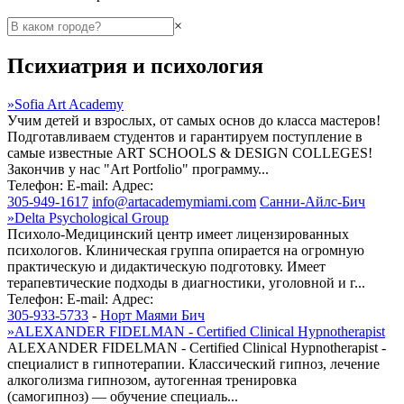
×
Психиатрия и психология
»
Sofia Art Academy
Учим детей и взрослых, от самых основ до класса мастеров!
Подготавливаем студентов и гарантируем поступление в
самые известные ART SCHOOLS & DESIGN COLLEGES!
Закончив у нас "Art Portfolio" программу...
Телефон:
E-mail:
Адрес:
305-949-1617
info@artacademymiami.com
Санни-Айлс-Бич
»
Delta Psychological Group
Психоло-Медицинский центр имеет лицензированных
психологов. Клиническая группа опирается на огромную
практическую и дидактическую подготовку. Имеет
терапевтические подходы в диагностики, уголовной и г...
Телефон:
E-mail:
Адрес:
305-933-5733
-
Норт Маями Бич
»
ALEXANDER FIDELMAN - Certified Clinical Hypnotherapist
ALEXANDER FIDELMAN - Certified Clinical Hypnotherapist -
специалист в гипнотерапии. Классический гипноз, лечение
алкоголизма гипнозом, аутогенная тренировка
(самогипноз) — обучение специаль...