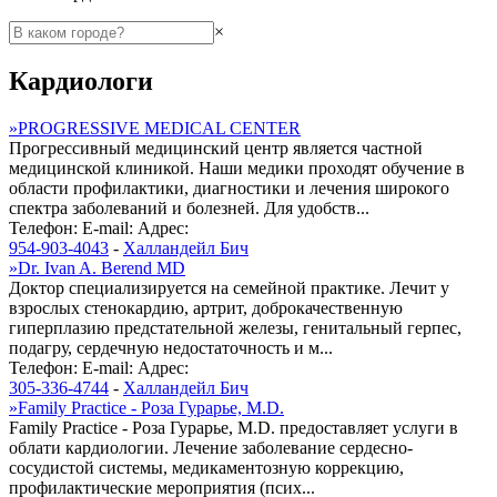
×
Кардиологи
»
PROGRESSIVE MEDICAL CENTER
Прогрессивный медицинский центр является частной
медицинской клиникой. Наши медики проходят обучение в
области профилактики, диагностики и лечения широкого
спектра заболеваний и болезней. Для удобств...
Телефон:
E-mail:
Адрес:
954-903-4043
-
Халландейл Бич
»
Dr. Ivan A. Berend MD
Доктор специализируется на семейной практике. Лечит у
взрослых стенокардию, артрит, доброкачественную
гиперплазию предстательной железы, генитальный герпес,
подагру, сердечную недостаточность и м...
Телефон:
E-mail:
Адрес:
305-336-4744
-
Халландейл Бич
»
Family Practice - Роза Гурарье, M.D.
Family Practice - Роза Гурарье, M.D. предоставляет услуги в
облати кардиологии. Лечение заболевание сердесно-
сосудистой системы, медикаментозную коррекцию,
профилактические мероприятия (псих...