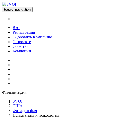
toggle_navigation
Вход
Регистрация
+Добавить Компанию
О проекте
События
Компании
Филадельфия
SVOI
США
Филадельфия
Психиатрия и психология