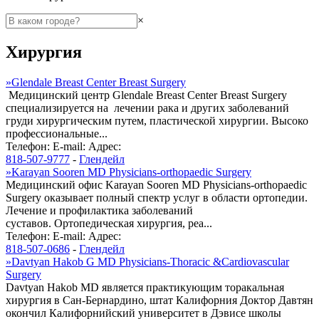
×
Хирургия
»
Glendale Breast Center Breast Surgery
Медицинский центр Glendale Breast Center Breast Surgery
специализируется на лечении рака и других заболеваний
груди хирургическим путем, пластической хирургии. Высоко
профессиональные...
Телефон:
E-mail:
Адрес:
818-507-9777
-
Глендейл
»
Karayan Sooren MD Physicians-orthopaedic Surgery
Медицинский офис Karayan Sooren MD Physicians-orthopaedic
Surgery оказывает полный спектр услуг в области ортопедии.
Лечение и профилактика заболеваний
суставов. Ортопедическая хирургия, реа...
Телефон:
E-mail:
Адрес:
818-507-0686
-
Глендейл
»
Davtyan Hakob G MD Physicians-Thoracic &Cardiovascular
Surgery
Davtyan Hakob MD является практикующим торакальная
хирургия в Сан-Бернардино, штат Калифорния Доктор Давтян
окончил Калифорнийский университет в Дэвисе школы