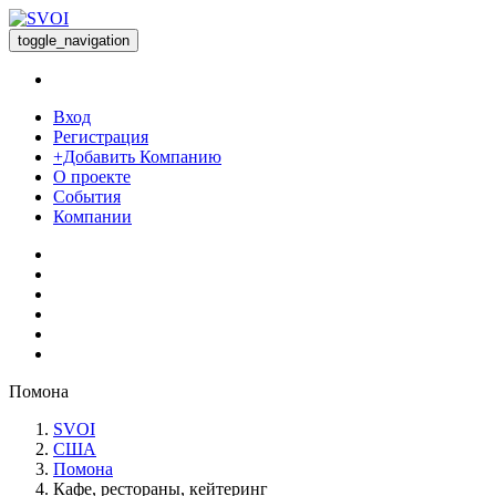
toggle_navigation
Вход
Регистрация
+Добавить Компанию
О проекте
События
Компании
Помона
SVOI
США
Помона
Кафе, рестораны, кейтеринг