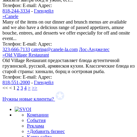
Телефон:
E-mail:
Адрес:
818-244-3334
-
Глендейл
»
Canele
Many of the items on our dinner and brunch menus are available
and we also have a delicious range of passed appetizers, amuse
bouche, entrees, and desserts we offer especially for off and onsite
event...
Телефон:
E-mail:
Адрес:
323-666-7133
catering@canele-la.com
Лос-Анджелес
»
Old Village Restaurant
Old Village Restaurant предоставляет блюда аутентичной
грузинской, русской, армянскоя кухни. Классические блюда из
старой страны: хинкали, борщ и осетровая рыба.
Телефон:
E-mail:
Адрес:
818-551-2000
-
Глендейл
<<
<
1
2
3
4
>
>>
Нужны новые клиенты?
Компании
События
Реклама
+Добавить бизнес
Карта сайта