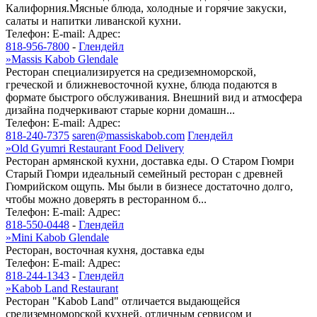
Калифорния.Мясные блюда, холодные и горячие закуски,
салаты и напитки ливанской кухни.
Телефон:
E-mail:
Адрес:
818-956-7800
-
Глендейл
»
Massis Kabob Glendale
Ресторан специализируется на средиземноморской,
греческой и ближневосточной кухне, блюда подаются в
формате быстрого обслуживания. Внешний вид и атмосфера
дизайна подчеркивают старые корни домашн...
Телефон:
E-mail:
Адрес:
818-240-7375
saren@massiskabob.com
Глендейл
»
Old Gyumri Restaurant Food Delivery
Ресторан армянской кухни, доставка еды. О Старом Гюмри
Старый Гюмри идеальный семейный ресторан с древней
Гюмрийском ощупь. Мы были в бизнесе достаточно долго,
чтобы можно доверять в ресторанном б...
Телефон:
E-mail:
Адрес:
818-550-0448
-
Глендейл
»
Mini Kabob Glendale
Ресторан, восточная кухня, доставка еды
Телефон:
E-mail:
Адрес:
818-244-1343
-
Глендейл
»
Kabob Land Restaurant
Ресторан "Kabob Land" отличается выдающейся
средиземноморской кухней, отличным сервисом и