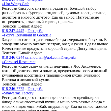
»
Hot Wings Cafe
Ресторан быстрого питания предлагает большой выбор
разнообразных бургеров, сэндвичей, луковых колец, стейков,
десертов и многого другого. Еда на вынос, Натуральные
ингредиенты, отменный сервис, привет...
Телефон:
E-mail:
Адрес:
818-247-4445
-
Глендейл
»
Foxy's Restaurant In Glendale
Закусочная готовит различные блюда американской кухни. В
заведении можно заказать завтрак, обед и ужин. Еда на вынос.
Качественные продукты и хороший сервис. Доступные цены.
Телефон:
E-mail:
Адрес:
818-246-0244
saranourian@aol.com
Глендейл
»
Carousel Restaurant
Ресторан «Карусель» является ведущим в Лос-Анджелесе,
который делится своим опытом, предоставляя гостям полный
кулинарный ассортимент традиционной кухни Ближнего
Востока и ливанской кухни.
Телефон:
E-mail:
Адрес:
818-246-7775
-
Глендейл
»
Shawarma Factory
Ресторан быстрого питания где в основном преобладают
блюда ближневосточной кухни, а меню есть разные блюда с
многих видов мяса: кебаб, шаурма и др. Еда на вынос, можно
заказать завтра обед и ужин, ест...