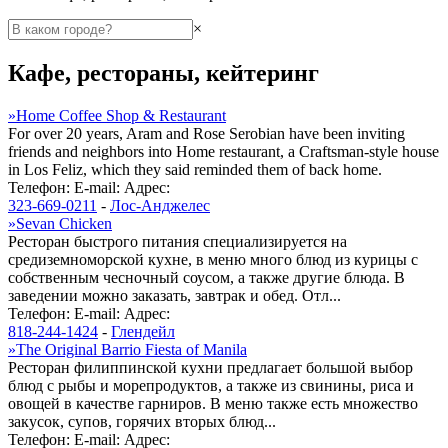
×
Кафе, рестораны, кейтеринг
»
Home Coffee Shop & Restaurant
For over 20 years, Aram and Rose Serobian have been inviting
friends and neighbors into Home restaurant, a Craftsman-style house
in Los Feliz, which they said reminded them of back home.
Телефон:
E-mail:
Адрес:
323-669-0211
-
Лос-Анджелес
»
Sevan Chicken
Ресторан быстрого питания специализируется на
средиземноморской кухне, в меню много блюд из курицы с
собственным чесночный соусом, а также другие блюда. В
заведении можно заказать, завтрак и обед. Отл...
Телефон:
E-mail:
Адрес:
818-244-1424
-
Глендейл
»
The Original Barrio Fiesta of Manila
Ресторан филиппинской кухни предлагает большой выбор
блюд с рыбы и морепродуктов, а также из свинины, риса и
овощей в качестве гарниров. В меню также есть множество
закусок, супов, горячих вторых блюд...
Телефон:
E-mail:
Адрес: