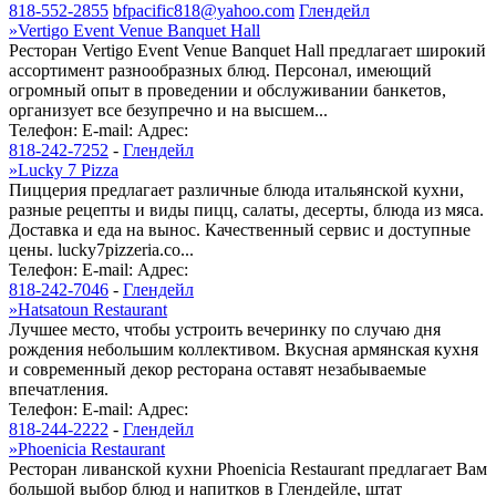
818-552-2855
bfpacific818@yahoo.com
Глендейл
»
Vertigo Event Venue Banquet Hall
Ресторан Vertigo Event Venue Banquet Hall предлагает широкий
ассортимент разнообразных блюд. Персонал, имеющий
огромный опыт в проведении и обслуживании банкетов,
организует все безупречно и на высшем...
Телефон:
E-mail:
Адрес:
818-242-7252
-
Глендейл
»
Lucky 7 Pizza
Пиццерия предлагает различные блюда итальянской кухни,
разные рецепты и виды пицц, салаты, десерты, блюда из мяса.
Доставка и еда на вынос. Качественный сервис и доступные
цены. lucky7pizzeria.co...
Телефон:
E-mail:
Адрес:
818-242-7046
-
Глендейл
»
Hatsatoun Restaurant
Лучшее место, чтобы устроить вечеринку по случаю дня
рождения небольшим коллективом. Вкусная армянская кухня
и современный декор ресторана оставят незабываемые
впечатления.
Телефон:
E-mail:
Адрес:
818-244-2222
-
Глендейл
»
Phoenicia Restaurant
Ресторан ливанской кухни Phoenicia Restaurant предлагает Вам
большой выбор блюд и напитков в Глендейле, штат