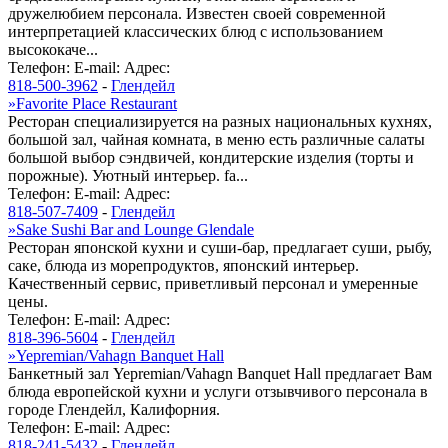
дружелюбием персонала. Известен своей современной
интерпретацией классических блюд с использованием
высококаче...
Телефон:
E-mail:
Адрес:
818-500-3962
-
Глендейл
»
Favorite Place Restaurant
Ресторан специализируется на разных национальных кухнях,
большой зал, чайная комната, в меню есть различные салаты
большой выбор сэндвичей, кондитерские изделия (торты и
порожные). Уютный интерьер. fa...
Телефон:
E-mail:
Адрес:
818-507-7409
-
Глендейл
»
Sake Sushi Bar and Lounge Glendale
Ресторан японской кухни и суши-бар, предлагает суши, рыбу,
саке, блюда из морепродуктов, японский интерьер.
Качественный сервис, приветливый персонал и умеренные
цены.
Телефон:
E-mail:
Адрес:
818-396-5604
-
Глендейл
»
Yepremian/Vahagn Banquet Hall
Банкетный зал Yepremian/Vahagn Banquet Hall предлагает Вам
блюда европейской кухни и услуги отзывчивого персонала в
городе Глендейл, Калифорния.
Телефон:
E-mail:
Адрес:
818-241-5432
-
Глендейл