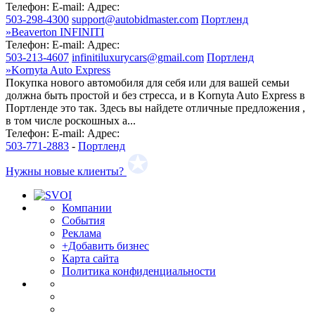
Телефон:
E-mail:
Адрес:
503-298-4300
support@autobidmaster.com
Портленд
»
Beaverton INFINITI
Телефон:
E-mail:
Адрес:
503-213-4607
infinitiluxurycars@gmail.com
Портленд
»
Kornyta Auto Express
Покупка нового автомобиля для себя или для вашей семьи
должна быть простой и без стресса, и в Kornyta Auto Express в
Портленде это так. Здесь вы найдете отличные предложения ,
в том числе роскошных а...
Телефон:
E-mail:
Адрес:
503-771-2883
-
Портленд
Нужны новые клиенты?
Компании
События
Реклама
+Добавить бизнес
Карта сайта
Политика конфиденциальности