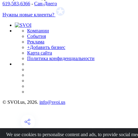
619-583-6366
-
Сан-Диего
Нужны новые клиенты?
Компании
События
Реклама
+Добавить бизнес
Карта сайта
Политика конфиденциальности
© SVOI.us, 2026.
info@svoi.us
We use cookies to personalise content and ads, to provide social me