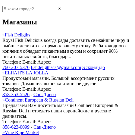
×
Магазины
»
Fish Deligths
Royal Fish Delicious всегда рады доставить свежайшие икру и
рыбные деликатесы прямо к вашему столу. Рыба холодного
копчения обладает пикантным вкусом и сохраняет 90%
питательных свойств, благодар...
Телефон:
E-mail:
Адрес:
760-207-5376
fishdeligthsca@gmail.com
Эскондидо
»
ELIIAH'S LA JOLLA
Продуктовый магазин. Большой ассортимент русских
товаров. Домашняя выпечка и многое другое
Телефон:
E-mail:
Адрес:
858-353-5526
-
Сан-Диего
»
Continent European & Russian Deli
Предлагаем Вам посетить магазин Continent European &
Russian Deli и отведать наши европейские и русские
деликатесы.
Телефон:
E-mail:
Адрес:
858-623-0099
-
Сан-Диего
»
Vine Ripe Market