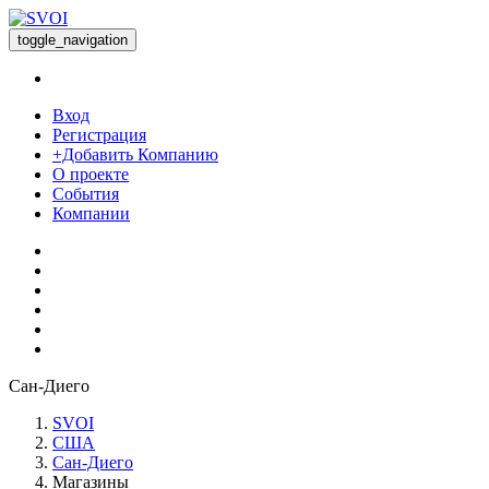
toggle_navigation
Вход
Регистрация
+Добавить Компанию
О проекте
События
Компании
Сан-Диего
SVOI
США
Сан-Диего
Магазины