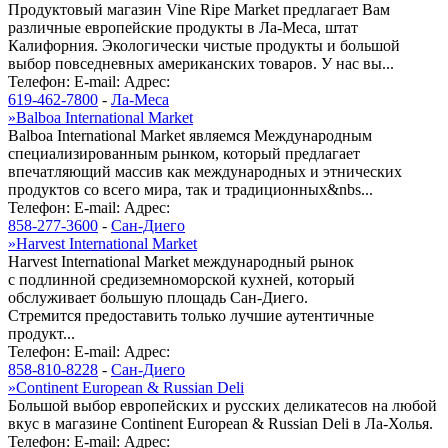
Продуктовый магазин Vine Ripe Market предлагает Вам
различные европейские продукты в Ла-Меса, штат
Калифорния. Экологически чистые продукты и большой
выбор повседневных американских товаров. У нас вы...
Телефон:
E-mail:
Адрес:
619-462-7800
-
Ла-Меса
»
Balboa International Market
Balboa International Market являемся Международным
специализированным рынком, который предлагает
впечатляющий массив как международных и этнических
продуктов со всего мира, так и традиционных&nbs...
Телефон:
E-mail:
Адрес:
858-277-3600
-
Сан-Диего
»
Harvest International Market
Harvest International Market международный рынок
c подлинной средиземноморской кухней, который
обслуживает большую площадь Сан-Диего.
Cтремится предоставить только лучшие аутентичные
продукт...
Телефон:
E-mail:
Адрес:
858-810-8228
-
Сан-Диего
»
Continent European & Russian Deli
Большой выбор европейских и русских деликатесов на любой
вкус в магазине Continent European & Russian Deli в Ла-Холья.
Телефон:
E-mail:
Адрес: