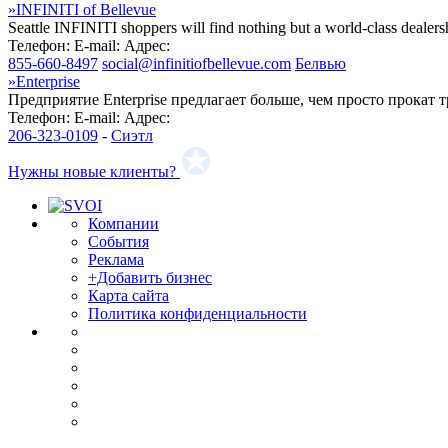
»
INFINITI of Bellevue
Seattle INFINITI shoppers will find nothing but a world-class dealer
Телефон:
E-mail:
Адрес:
855-660-8497
social@infinitiofbellevue.com
Белвью
»
Enterprise
Предприятие Enterprise предлагает больше, чем просто прокат
Телефон:
E-mail:
Адрес:
206-323-0109
-
Сиэтл
Нужны новые клиенты?
Компании
События
Реклама
+Добавить бизнес
Карта сайта
Политика конфиденциальности