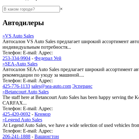
×
Автодилеры
»
VS Auto Sales
Автосалон VS Auto Sales предлагает широкий ассортимент авт
индивидуальным потребностя...
Телефон:
E-mail:
Адрес:
253-334-9904
-
Федерал Уей
»
SEA-Auto Sales
Автосалон SEA-Auto Sales предлагает широкий ассортимент а
рекомендации по уходу за машиной....
Телефон:
E-mail:
Адрес:
425-776-1133
sales@sea-auto.com
Эсперанс
»
Betancourt Auto Sales
The staff here at Betancourt Auto Sales has been happy serving the 
CARFAX...
Телефон:
E-mail:
Адрес:
425-420-0692
-
Кенмор
»
Legend Auto Sales
At Legend Auto Sales, we have a wide selection of used vehicles from 
Телефон:
E-mail:
Адрес:
206-241-1888
-
Вашингтон