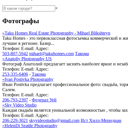
×
Фотографы
»
Taku Homes Real Estate Photography - Mihael Blikshteyn
Taku Homes - это первоклассная фотосъемка коммерческой и жи
лучшие в регионе. Базир...
Телефон:
E-mail:
Адрес:
503-807-5942
mihael@takuhomes.com
Такома
»
Anatoliy Photography US
Фотограф Анатолий предлагает заснять наиболее яркие и незаб
Телефон:
E-mail:
Адрес:
253-335-6406
-
Такома
»
Ivan Postivka Photography
Иван Postivka предлагает профессиональное фото: свадьба, то
Салем.
Телефон:
E-mail:
Адрес:
206-793-2397
-
Федерал Уей
»
Sky Video Studio
Каждая свадьба является уникальной возможностью , чтобы захв
Телефон:
E-mail:
Адрес:
206-229-3021
skyvideostudio@gmail.com
Ист Хилл-Меридиан
»
HelenDi Seattle Photography