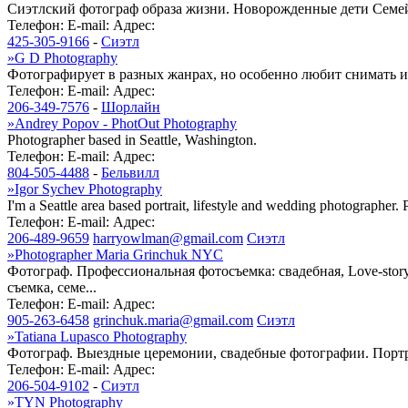
Сиэтлский фотограф образа жизни. Новорожденные дети Семейн
Телефон:
E-mail:
Адрес:
425-305-9166
-
Сиэтл
»
G D Photography
Фотографирует в разных жанрах, но особенно любит снимать и
Телефон:
E-mail:
Адрес:
206-349-7576
-
Шорлайн
»
Andrey Popov - PhotOut Photography
Photographer based in Seattle, Washington.
Телефон:
E-mail:
Адрес:
804-505-4488
-
Бельвилл
»
Igor Sychev Photography
I'm a Seattle area based portrait, lifestyle and wedding photographer. P
Телефон:
E-mail:
Адрес:
206-489-9659
harryowlman@gmail.com
Сиэтл
»
Photographer Maria Grinchuk NYC
Фотограф. Профессиональная фотосъемка: свадебная, Love-story
съемка, семе...
Телефон:
E-mail:
Адрес:
905-263-6458
grinchuk.maria@gmail.com
Сиэтл
»
Tatiana Lupasco Photography
Фотограф. Выездные церемонии, свадебные фотографии. Портр
Телефон:
E-mail:
Адрес:
206-504-9102
-
Сиэтл
»
TYN Photography