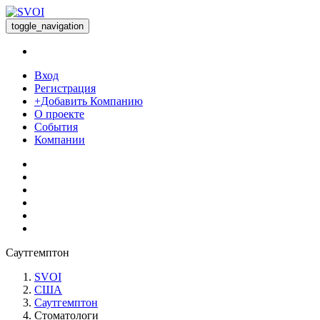
toggle_navigation
Вход
Регистрация
+Добавить Компанию
О проекте
События
Компании
Саутгемптон
SVOI
США
Саутгемптон
Стоматологи