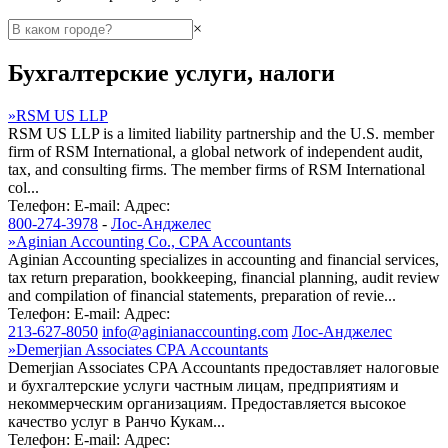
×
Бухгалтерские услуги, налоги
»
RSM US LLP
RSM US LLP is a limited liability partnership and the U.S. member
firm of RSM International, a global network of independent audit,
tax, and consulting firms. The member firms of RSM International
col...
Телефон:
E-mail:
Адрес:
800-274-3978
-
Лос-Анджелес
»
Aginian Accounting Co., CPA Accountants
Aginian Accounting specializes in accounting and financial services,
tax return preparation, bookkeeping, financial planning, audit review
and compilation of financial statements, preparation of revie...
Телефон:
E-mail:
Адрес:
213-627-8050
info@aginianaccounting.com
Лос-Анджелес
»
Demerjian Associates CPA Accountants
Demerjian Associates CPA Accountants предоставляет налоговые
и бухгалтерские услуги частным лицам, предприятиям и
некоммерческим организациям. Предоставляется высокое
качество услуг в Ранчо Кукам...
Телефон:
E-mail:
Адрес: