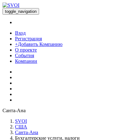
toggle_navigation
Вход
Регистрация
+Добавить Компанию
О проекте
События
Компании
Санта-Ана
SVOI
США
Санта-Ана
Бухгалтерские услуги, налоги