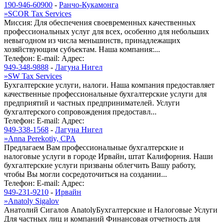
190-946-60900
-
Ранчо-Кукамонга
»
SCOR Tax Services
Миссия: Для обеспечения своевременных качественных
профессиональных услуг для всех, особенно для небольших
невыгодном из числа меньшинств, принадлежащих
хозяйствующим субъектам. Наша компания:...
Телефон:
E-mail:
Адрес:
949-348-9888
-
Лагуна Нигел
»
SW Tax Services
Бухгалтерские услуги, налоги. Наша компания предоставляет
качественные профессиональные бухгалтерские услуги для
предприятий и частных предпринимателей. Услуги
бухгалтерского сопровождения предоставл...
Телефон:
E-mail:
Адрес:
949-338-1568
-
Лагуна Нигел
»
Anna Perekotiy, CPA
Предлагаем Вам профессиональные бухгалтерские и
налоговые услуги в городе Ирвайн, штат Калифорния. Наши
бухгалтерские услуги призваны облегчить Вашу работу,
чтобы Вы могли сосредоточиться на создании...
Телефон:
E-mail:
Адрес:
949-231-9210
-
Ирвайн
»
Anatoly Sigalov
Анатолий Сигалов AnatolyБухгалтерские и Налоговые Услуги
Для частных лиц и компаний Финансовая отчетность для