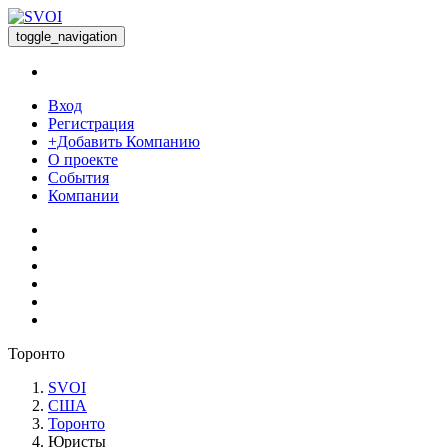
toggle_navigation
Вход
Регистрация
+Добавить Компанию
О проекте
События
Компании
Торонто
SVOI
США
Торонто
Юристы