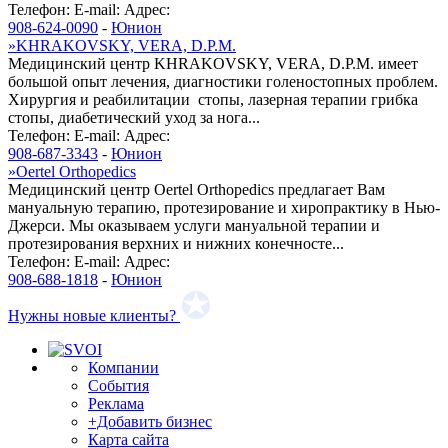
Телефон:
E-mail:
Адрес:
908-624-0090
-
Юнион
»
KHRAKOVSKY, VERA, D.P.M.
Медицинский центр KHRAKOVSKY, VERA, D.P.M. имеет
большой опыт лечения, диагностики голеностопных проблем.
Хирургия и реабилитации стопы, лазерная терапии грибка
стопы, диабетический уход за нога...
Телефон:
E-mail:
Адрес:
908-687-3343
-
Юнион
»
Oertel Orthopedics
Медицинский центр Oertel Orthopedics предлагает Вам
мануальную терапию, протезирование и хиропрактику в Нью-
Джерси. Мы оказываем услуги мануальной терапии и
протезирования верхних и нижних конечносте...
Телефон:
E-mail:
Адрес:
908-688-1818
-
Юнион
Нужны новые клиенты?
Компании
События
Реклама
+Добавить бизнес
Карта сайта