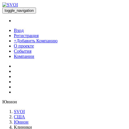
toggle_navigation
Вход
Регистрация
+Добавить Компанию
О проекте
События
Компании
Юнион
SVOI
США
Юнион
Клиники