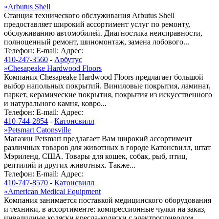
»
Arbutus Shell
Станция технического обслуживания Arbutus Shell
предоставляет широкий ассортимент услуг по ремонту,
обслуживанию автомобилей. Диагностика неисправности,
полноценный ремонт, шиномонтаж, замена лобового...
Телефон:
E-mail:
Адрес:
410-247-3560
-
Арбутус
»
Chesapeake Hardwood Floors
Компания Chesapeake Hardwood Floors предлагает большой
выбор напольных покрытий. Виниловые покрытия, ламинат,
паркет, керамические покрытия, покрытия из искусственного
и натурального камня, ковро...
Телефон:
E-mail:
Адрес:
410-744-2854
-
Катонсвилл
»
Petsmart Catonsville
Магазин Petsmart предлагает Вам широкий ассортимент
различных товаров для животных в городе Катонсвилл, штат
Мэриленд, США. Товары для кошек, собак, рыб, птиц,
рептилий и других животных. Также...
Телефон:
E-mail:
Адрес:
410-747-8570
-
Катонсвилл
»
American Medical Equipment
Компания занимается поставкой медицинского оборудования
и техники, в ассортименте: компрессионные чулки на заказ,
инвалидные коляски кресла-коляски с электроприводом