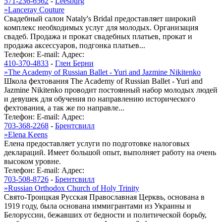
571-236-6562
-
Leesburg
»
Lanceray Couture
Свадебный салон Nataly's Bridal предоставляет широкий
комплекс необходимых услуг для молодых. Организация
свадеб. Продажа и прокат свадебных платьев, прокат и
продажа аксессуаров, подгонка платьев...
Телефон:
E-mail:
Адрес:
410-370-4833
-
Глен Берни
»
The Academy of Russian Ballet - Yuri and Jazmine Nikitenko
Школа фехтования The Academy of Russian Ballet - Yuri and
Jazmine Nikitenko проводит постоянный набор молодых людей
и девушек для обучения по направлению исторического
фехтования, а так же по направле...
Телефон:
E-mail:
Адрес:
703-368-2268
-
Брентсвилл
»
Elena Keens
Елена предоставляет услуги по подготовке налоговых
деклараций. Имеет большой опыт, выполняет работу на очень
высоком уровне.
Телефон:
E-mail:
Адрес:
703-508-8726
-
Брентсвилл
»
Russian Orthodox Church of Holy Trinity
Свято-Троицкая Русская Православная Церквь, основана в
1919 году, была основана иммигрантами из Украины и
Белоруссии, бежавших от бедности и политической борьбу,