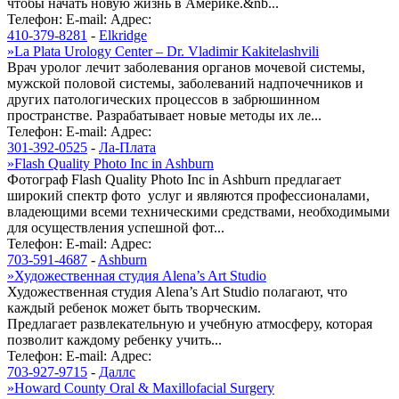
чтобы начать новую жизнь в Америке.&nb...
Телефон:
E-mail:
Адрес:
410-379-8281
-
Elkridge
»
La Plata Urology Center – Dr. Vladimir Kakitelashvili
Врач уролог лечит заболевания органов мочевой системы,
мужской половой системы, заболеваний надпочечников и
других патологических процессов в забрюшинном
пространстве. Разрабатывает новые методы их ле...
Телефон:
E-mail:
Адрес:
301-392-0525
-
Ла-Плата
»
Flash Quality Photo Inc in Ashburn
Фотограф Flash Quality Photo Inc in Ashburn предлагает
широкий спектр фото услуг и являются профессионалами,
владеющими всеми техническими средствами, необходимыми
для осуществления успешной фот...
Телефон:
E-mail:
Адрес:
703-591-4687
-
Ashburn
»
Художественная студия Alena’s Art Studio
Художественная студия Alena’s Art Studio полагают, что
каждый ребенок может быть творческим.
Предлагает развлекательную и учебную атмосферу, которая
позволит каждому ребенку учить...
Телефон:
E-mail:
Адрес:
703-927-9715
-
Даллс
»
Howard County Oral & Maxillofacial Surgery