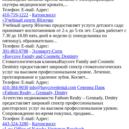
скутеры медицинские кровати,...
Телефон:
E-mail:
Адрес:
410-719-1222
-
Катонсвилл
»
Учебный центр Яблочко
Учебный центр Яблочко предоставляет услуги детского сада:
принимает воспитанников от 2-х до 5-ти лет. Садик работает с
7.30 до 18.00 пять дней в неделю (с понедельника по
пятницу), образовательно...
Телефон:
E-mail:
Адрес:
301-803-9788
-
Элликотт-Сити
»
Baycove Family and Cosmetic Dentistry
Стоматологическая клиникаBaycove Family and Cosmetic
Dentistry предоставляет широкий спектр стоматологических
услуг на высоком профессиональном уровне. Лечение,
протезирование и удаление зубов. Космет...
Телефон:
E-mail:
Адрес:
410-384-9030
info@baycovedental.com
Северна Парк
»
Fathom Realty – Gennady, Dmitry
Агентство недвижимости Fathom Realty – Gennady, Dmitry
предоставляет широкий спектр профессиональных
риелторских услуг на высоком профессиональном уровне.
Сопровождение во-время покупки, продажи...
Телефон:
E-mail:
Адрес:
443-324-3280
-
Катонсвилл
»
Law Office of Natasha Veytsman Rossbach