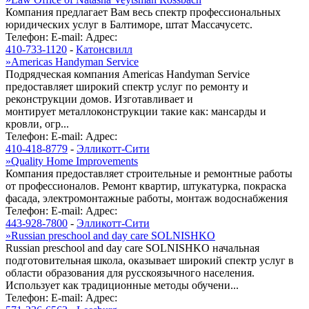
Компания предлагает Вам весь спектр профессиональных
юридических услуг в Балтиморе, штат Массачусетс.
Телефон:
E-mail:
Адрес:
410-733-1120
-
Катонсвилл
»
Americas Handyman Service
Подрядческая компания Americas Handyman Service
предоставляет широкий спектр услуг по ремонту и
реконструкции домов. Изготавливает и
монтирует металлоконструкции такие как: мансарды и
кровли, огр...
Телефон:
E-mail:
Адрес:
410-418-8779
-
Элликотт-Сити
»
Quality Home Improvements
Компания предоставляет строительные и ремонтные работы
от профессионалов. Ремонт квартир, штукатурка, покраска
фасада, электромонтажные работы, монтаж водоснабжения
Телефон:
E-mail:
Адрес:
443-928-7800
-
Элликотт-Сити
»
Russian preschool and day care SOLNISHKO
Russian preschool and day care SOLNISHKO начальная
подготовительная школа, оказывает широкий спектр услуг в
области образования для русскоязычного населения.
Использует как традиционные методы обучени...
Телефон:
E-mail:
Адрес: