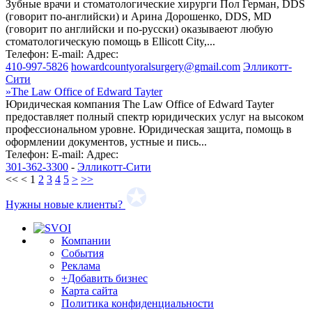
Зубные врачи и стоматологические хирурги Пол Герман, DDS
(говорит по-английски) и Арина Дорошенко, DDS, MD
(говорит по английски и по-русски) оказываеют любую
стоматологическую помощь в Ellicott City,...
Телефон:
E-mail:
Адрес:
410-997-5826
howardcountyoralsurgery@gmail.com
Элликотт-
Сити
»
The Law Office of Edward Tayter
Юридическая компания The Law Office of Edward Tayter
предоставляет полный спектр юридических услуг на высоком
профессиональном уровне. Юридическая защита, помощь в
оформлении документов, устные и пись...
Телефон:
E-mail:
Адрес:
301-362-3300
-
Элликотт-Сити
<<
<
1
2
3
4
5
>
>>
Нужны новые клиенты?
Компании
События
Реклама
+Добавить бизнес
Карта сайта
Политика конфиденциальности