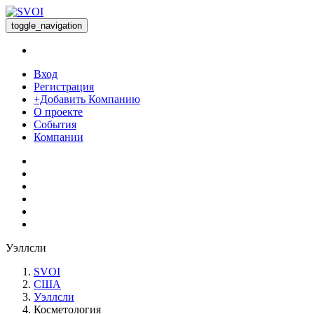
toggle_navigation
Вход
Регистрация
+Добавить Компанию
О проекте
События
Компании
Уэллсли
SVOI
США
Уэллсли
Косметология