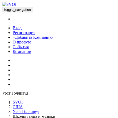
toggle_navigation
Вход
Регистрация
+Добавить Компанию
О проекте
События
Компании
Уэст Голливуд
SVOI
США
Уэст Голливуд
Школы танца и музыки