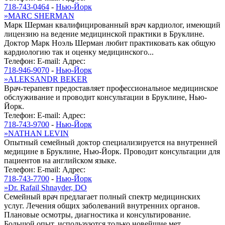
718-743-0464
-
Нью-Йорк
»
MARC SHERMAN
Марк Шерман квалифицированный врач кардиолог, имеющий
лицензию на ведение медицинской практики в Бруклине.
Доктор Марк Ноэль Шерман любит практиковать как общую
кардиологию так и оценку медицинского...
Телефон:
E-mail:
Адрес:
718-946-9070
-
Нью-Йорк
»
ALEKSANDR BEKER
Врач-терапевт предоставляет профессиональное медицинское
обслуживание и проводит консультации в Бруклине, Нью-
Йорк.
Телефон:
E-mail:
Адрес:
718-743-9700
-
Нью-Йорк
»
NATHAN LEVIN
Опытный семейный доктор специализируется на внутренней
медицине в Бруклине, Нью-Йорк. Проводит консультации для
пациентов на английском языке.
Телефон:
E-mail:
Адрес:
718-743-7700
-
Нью-Йорк
»
Dr. Rafail Shnayder, DO
Семейный врач предлагает полный спектр медицинских
услуг. Лечения общих заболеваний внутренних органов.
Плановые осмотры, диагностика и консультирование.
Большой опыт, используются только новейшие мет...