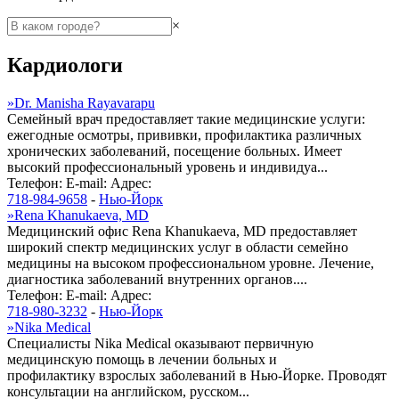
×
Кардиологи
»
Dr. Manisha Rayavarapu
Семейный врач предоставляет такие медицинские услуги:
ежегодные осмотры, прививки, профилактика различных
хронических заболеваний, посещение больных. Имеет
высокий профессиональный уровень и индивидуа...
Телефон:
E-mail:
Адрес:
718-984-9658
-
Нью-Йорк
»
Rena Khanukaeva, MD
Медицинский офис Rena Khanukaeva, MD предоставляет
широкий спектр медицинских услуг в области семейно
медицины на высоком профессиональном уровне. Лечение,
диагностика заболеваний внутренних органов....
Телефон:
E-mail:
Адрес:
718-980-3232
-
Нью-Йорк
»
Nika Medical
Специалисты Nika Medical оказывают первичную
медицинскую помощь в лечении больных и
профилактику взрослых заболеваний в Нью-Йорке. Проводят
консультации на английском, русском...