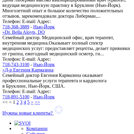
ведущая медицинскую практику в Бруклине (Нью-Йорк).
Многолетний опыт и большое количество положительных
отзывов, зарекомендовали доктора Либерман,...
Телефон:
E-mail:
Адрес:
718-368-3889
-
Нью-Йорк
»
Dr. Bella Aloyts, DO
Семейный доктор. Медицинский офис, врач терапевт,
внутренняя медицина.Оказывает полный спектр
медицинских услуг: предоставляет рецепты, делает прививки
от гриппа, ежегодный медицинский осмотр, ги...
Телефон:
E-mail:
Адрес:
718-743-3100
-
Нью-Йорк
»
Д-р Евгения Кармазина
Семейный доктор Евгения Кармазина оказывает
профессиональные услуги терапевта и кардиолога
в Бруклине, Нью-Йорк, США.
Телефон:
E-mail:
Адрес:
718-891-5100
-
Нью-Йорк
<<
<
1
2
3
4
5
>
>>
Нужны новые клиенты?
Компании
События