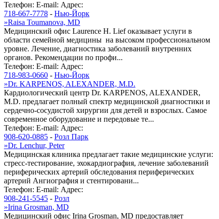
Телефон:
E-mail:
Адрес:
718-667-7778
-
Нью-Йорк
»
Raisa Toumanova, MD
Медицинский офис Laurence H. Lief оказывает услуги в
области семейной медицины на высоком профессиональном
уровне. Лечение, диагностика заболеваний внутренних
органов. Рекомендации по профи...
Телефон:
E-mail:
Адрес:
718-983-0660
-
Нью-Йорк
»
Dr. KARPENOS, ALEXANDER, M.D.
Кардиологический центр Dr. KARPENOS, ALEXANDER,
M.D. предлагает полный спектр медицинской диагностики и
сердечно-сосудистой хирургии для детей и взрослых. Самое
современное оборудование и передовые те...
Телефон:
E-mail:
Адрес:
908-620-0885
-
Розл Парк
»
Dr. Lenchur, Peter
Медицинская клиника предлагает такие медицинские услуги:
стресс-тестирование, эхокардиография, лечение заболеваний
периферических артерий обследования периферических
артерий Ангиография и стентировани...
Телефон:
E-mail:
Адрес:
908-241-5545
-
Розл
»
Irina Grosman, MD
Медицинский офис Irina Grosman, MD предоставляет