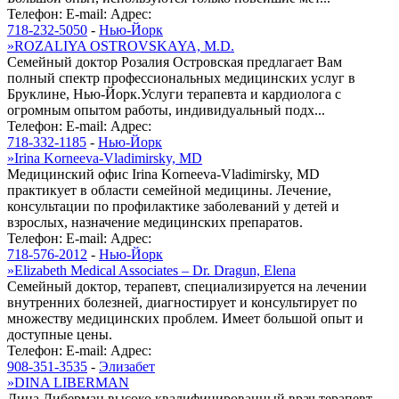
Телефон:
E-mail:
Адрес:
718-232-5050
-
Нью-Йорк
»
ROZALIYA OSTROVSKAYA, M.D.
Семейный доктор Розалия Островская предлагает Вам
полный спектр профессиональных медицинских услуг в
Бруклине, Нью-Йорк.Услуги терапевта и кардиолога с
огромным опытом работы, индивидуальный подх...
Телефон:
E-mail:
Адрес:
718-332-1185
-
Нью-Йорк
»
Irina Korneeva-Vladimirsky, MD
Медицинский офис Irina Korneeva-Vladimirsky, MD
практикует в области семейной медицины. Лечение,
консультации по профилактике заболеваний у детей и
взрослых, назначение медицинских препаратов.
Телефон:
E-mail:
Адрес:
718-576-2012
-
Нью-Йорк
»
Elizabeth Medical Associates – Dr. Dragun, Elena
Семейный доктор, терапевт, специализируется на лечении
внутренних болезней, диагностирует и консультирует по
множеству медицинских проблем. Имеет большой опыт и
доступные цены.
Телефон:
E-mail:
Адрес:
908-351-3535
-
Элизабет
»
DINA LIBERMAN
Дина Либерман высоко квалифицированный врач терапевт,