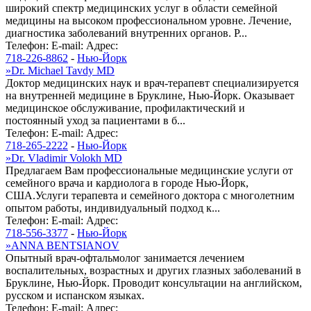
широкий спектр медицинских услуг в области семейной
медицины на высоком профессиональном уровне. Лечение,
диагностика заболеваний внутренних органов. Р...
Телефон:
E-mail:
Адрес:
718-226-8862
-
Нью-Йорк
»
Dr. Michael Tavdy MD
Доктор медицинских наук и врач-терапевт специализируется
на внутренней медицине в Бруклине, Нью-Йорк. Оказывает
медицинское обслуживание, профилактический и
постоянный уход за пациентами в б...
Телефон:
E-mail:
Адрес:
718-265-2222
-
Нью-Йорк
»
Dr. Vladimir Volokh MD
Предлагаем Вам профессиональные медицинские услуги от
семейного врача и кардиолога в городе Нью-Йорк,
США.Услуги терапевта и семейного доктора с многолетним
опытом работы, индивидуальный подход к...
Телефон:
E-mail:
Адрес:
718-556-3377
-
Нью-Йорк
»
ANNA BENTSIANOV
Опытный врач-офтальмолог занимается лечением
воспалительных, возрастных и других глазных заболеваний в
Бруклине, Нью-Йорк. Проводит консультации на английском,
русском и испанском языках.
Телефон:
E-mail:
Адрес: