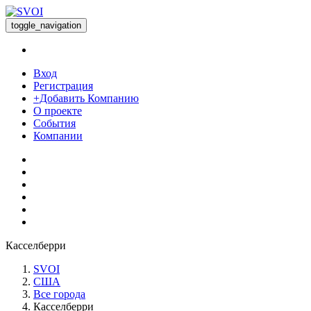
toggle_navigation
Вход
Регистрация
+Добавить Компанию
О проекте
События
Компании
Касселберри
SVOI
США
Все города
Касселберри