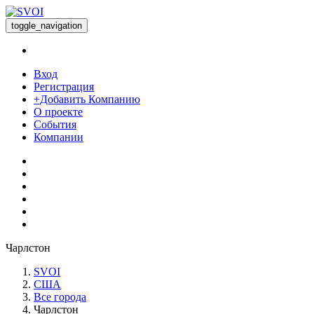
toggle_navigation
Вход
Регистрация
+Добавить Компанию
О проекте
События
Компании
Чарлстон
SVOI
США
Все города
Чарлстон