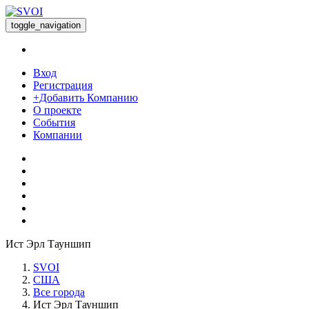
toggle_navigation
Вход
Регистрация
+Добавить Компанию
О проекте
События
Компании
Ист Эрл Тауншип
SVOI
США
Все города
Ист Эрл Тауншип