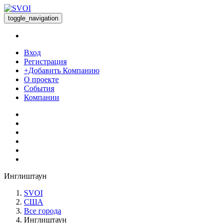
toggle_navigation
Вход
Регистрация
+Добавить Компанию
О проекте
События
Компании
Инглиштаун
SVOI
США
Все города
Инглиштаун