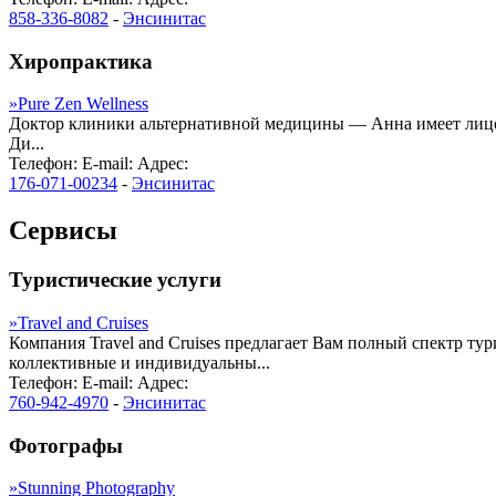
858-336-8082
-
Энсинитас
Хиропрактика
»
Pure Zen Wellness
Доктор клиники альтернативной медицины — Анна имеет лицен
Ди...
Телефон:
E-mail:
Адрес:
176-071-00234
-
Энсинитас
Сервисы
Туристические услуги
»
Travel and Cruises
Компания Travel and Cruises предлагает Вам полный спектр т
коллективные и индивидуальны...
Телефон:
E-mail:
Адрес:
760-942-4970
-
Энсинитас
Фотографы
»
Stunning Photography