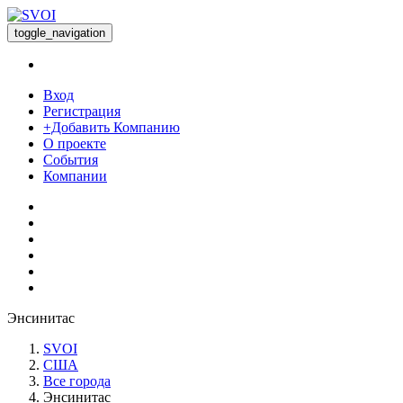
toggle_navigation
Вход
Регистрация
+Добавить Компанию
О проекте
События
Компании
Энсинитас
SVOI
США
Все города
Энсинитас