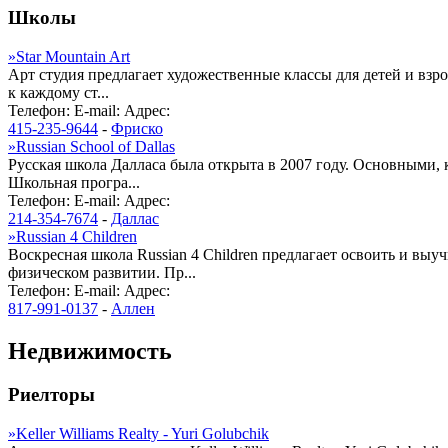
Школы
»
Star Mountain Art
Арт студия предлагает художественные классы для детей и вз
к каждому ст...
Телефон:
E-mail:
Адрес:
415-235-9644
-
Фриско
»
Russian School of Dallas
Русская школа Далласа была открыта в 2007 году. Основными, к
Школьная програ...
Телефон:
E-mail:
Адрес:
214-354-7674
-
Даллас
»
Russian 4 Children
Воскресная школа Russian 4 Children предлагает освоить и выу
физическом развитии. Пр...
Телефон:
E-mail:
Адрес:
817-991-0137
-
Аллен
Недвижимость
Риелторы
»
Keller Williams Realty - Yuri Golubchik