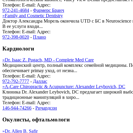
Телефон:
E-mail:
Адрес:
972-241-4684
-
Фармерс Бранч
»
Family and Cosmetic Dentistry
Доктор Александра Морель окончила UTD с БС в Neuroscience и 
В ее услуги входи...
Телефон:
E-mail:
Адрес:
972-398-0020
-
Плано
Кардиологи
»
Dr. Isaac Z. Pugach, MD - Complete Med Care
Медицинский центр, полный комплекс семейной медицины. По
обеспечивает primay уход, от незна...
Телефон:
E-mail:
Адрес:
972-792-7777
-
Даллас
»
A-Care Chiropractic & Acupuncture: Alexander Leybovich, DC
Клиника Dr. Alexander Leybovich, DC предлагает широкий выбо
традиционные манипуляций в хиро...
Телефон:
E-mail:
Адрес:
146-944-74266
-
Ричардсон
Окулисты, офтальмологи
»
Dr. Allen B. Safir