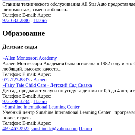
Станция технического обслуживания All Star Auto предоставл
шиномонтаж, замена лобового...
Телефон:
E-mail:
Адрес:
972-633-2886
-
Плано
Образование
Детские сады
»
Allen Montessori Academy
Аллен Монтессори Академия была основана в 1982 году и это 
любящий, высокое качеств...
Телефон:
E-mail:
Адрес:
972-727-8833
-
Аллен
»
Fairy Tale Child Care - Детский Сад Сказка
Детсад, предлагает услуги по угоду за детьми от 0,5 до 4 лет
Телефон:
E-mail:
Адрес:
972-398-3234
-
Плано
»
Sunshine International Learning Center
Учебный центр Sunshine International Learning Center - програ
новое, играть,...
Телефон:
E-mail:
Адрес:
469-467-9922
sunshineilc@yahoo.com
Плано