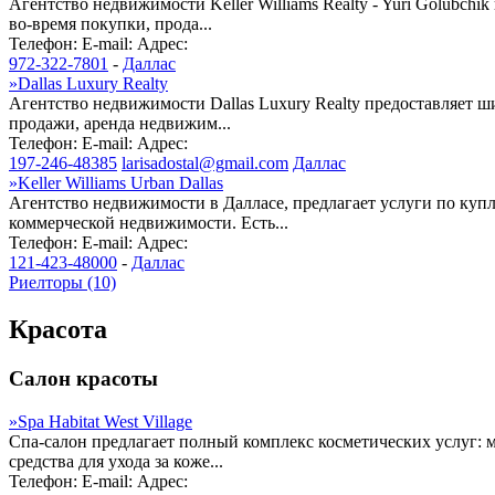
Агентство недвижимости Keller Williams Realty - Yuri Golubc
во-время покупки, прода...
Телефон:
E-mail:
Адрес:
972-322-7801
-
Даллас
»
Dallas Luxury Realty
Агентство недвижимости Dallas Luxury Realty предоставляет 
продажи, аренда недвижим...
Телефон:
E-mail:
Адрес:
197-246-48385
larisadostal@gmail.com
Даллас
»
Keller Williams Urban Dallas
Агентство недвижимости в Далласе, предлагает услуги по купл
коммерческой недвижимости. Есть...
Телефон:
E-mail:
Адрес:
121-423-48000
-
Даллас
Риелторы (10)
Красота
Салон красоты
»
Spa Habitat West Village
Спа-салон предлагает полный комплекс косметических услуг: м
средства для ухода за коже...
Телефон:
E-mail:
Адрес: