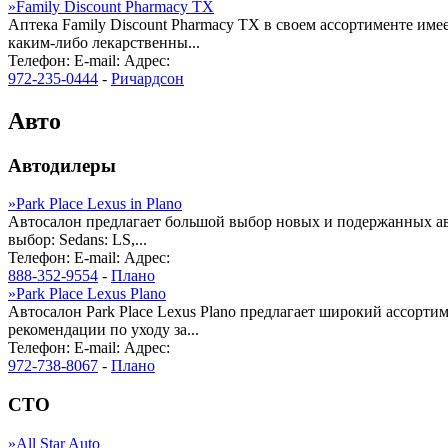
»
Family Discount Pharmacy TX
Аптека Family Discount Pharmacy TX в своем ассортименте им
каким-либо лекарственны...
Телефон:
E-mail:
Адрес:
972-235-0444
-
Ричардсон
Авто
Автодилеры
»
Park Place Lexus in Plano
Автосалон предлагает большой выбор новых и подержанных авт
выбор: Sedans: LS,...
Телефон:
E-mail:
Адрес:
888-352-9554
-
Плано
»
Park Place Lexus Plano
Автосалон Park Place Lexus Plano предлагает широкий ассорт
рекомендации по уходу за...
Телефон:
E-mail:
Адрес:
972-738-8067
-
Плано
СТО
»
All Star Auto