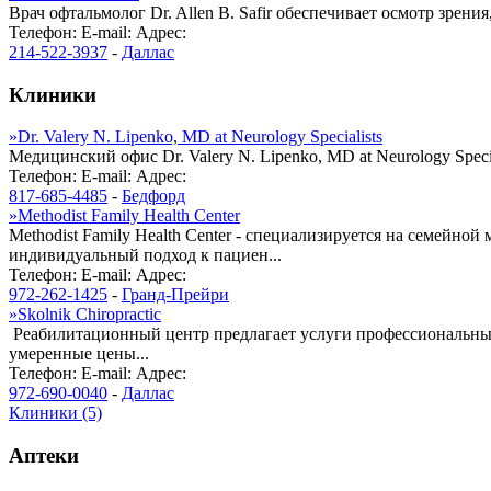
Врач офтальмолог Dr. Allen B. Safir обеспечивает осмотр зрения
Телефон:
E-mail:
Адрес:
214-522-3937
-
Даллас
Клиники
»
Dr. Valery N. Lipenko, MD at Neurology Specialists
Медицинский офис Dr. Valery N. Lipenko, MD at Neurology Spec
Телефон:
E-mail:
Адрес:
817-685-4485
-
Бедфорд
»
Methodist Family Health Center
Methodist Family Health Center - специализируется на семейн
индивидуальный подход к пациен...
Телефон:
E-mail:
Адрес:
972-262-1425
-
Гранд-Прейри
»
Skolnik Chiropractic
Реабилитационный центр предлагает услуги профессиональных
умеренные цены...
Телефон:
E-mail:
Адрес:
972-690-0040
-
Даллас
Клиники (5)
Аптеки