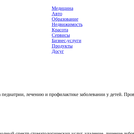
Медицина
Авто
Образование
Недвижимость
Красота
Сервисы
Бизнес-услуги
Продукты
Досуг
педиатрии, лечению и профилактике заболевании у детей. Пров
 полный спектр стоматологических услуг, удаление, личение зуб