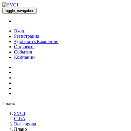
toggle_navigation
Вход
Регистрация
+Добавить Компанию
О проекте
События
Компании
Плано
SVOI
США
Все города
Плано