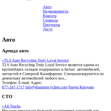
Авто
Недвижимость
Красота
Сервисы
Продукты
Досуг
Авто
Аренда авто
»
TLS Auto Recycling Truly Loyal Service
TLS Auto Recycling Truly Loyal Service является одним из
крупнейших складов подержаных и битых автомобилей,
запчастей в Северной Калифорнии. Специализируюется по
демонтажу автомобилей любого воз...
Телефон:
E-mail:
Адрес:
877-247-1717
info@tlsautorecycling.com
Ранчо Кордова
СТО
»
All Trucks
Магазин предлагает большой ассортимент запчастей для