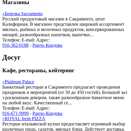
Магазины
»
Березка Sacramento
Русский продуктовый магазин в Сакраменто, штат
Калифорния. В магазине представлен широкий ассортимент
мясных, рыбных и молочных продуктов, консервированных
овощей, разнообразных напитков, выпечки...
Телефон:
E-mail:
Адрес:
916-362-0188
-
Ранчо Кордова
Досуг
Кафе, рестораны, кейтеринг
»
Platinum Palace
Банкетный ресторан в Сакраменто предлагает проведения
праздников и мероприятий (от 50 до 450 гостей). Большой зал
з роскошным декором, также разнообразное банкетное меню
на любой вкус. Качественный се...
Телефон:
E-mail:
Адрес:
916-671-9999
-
Ранчо Кордова
»
ROYAL fresh PIZZA
Ресторан итальянской кухни предоставляет огромный выбор
различных пицц, салатов, мясных блюд. Действует доставка.