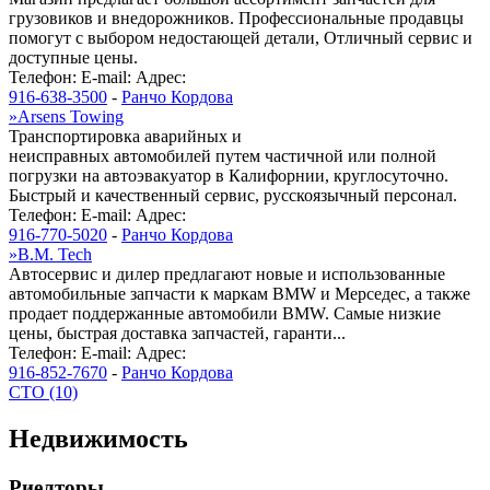
грузовиков и внедорожников. Профессиональные продавцы
помогут с выбором недостающей детали, Отличный сервис и
доступные цены.
Телефон:
E-mail:
Адрес:
916-638-3500
-
Ранчо Кордова
»
Arsens Towing
Транспортировка аварийных и
неисправных автомобилей путем частичной или полной
погрузки на автоэвакуатор в Калифорнии, круглосуточно.
Быстрый и качественный сервис, русскоязычный персонал.
Телефон:
E-mail:
Адрес:
916-770-5020
-
Ранчо Кордова
»
B.M. Tech
Автосервис и дилер предлагают новые и использованные
автомобильные запчасти к маркам BMW и Мерседес, а также
продает поддержанные автомобили BMW. Самые низкие
цены, быстрая доставка запчастей, гаранти...
Телефон:
E-mail:
Адрес:
916-852-7670
-
Ранчо Кордова
СТО (10)
Недвижимость
Риелторы