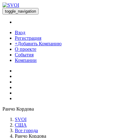
toggle_navigation
Вход
Регистрация
+Добавить Компанию
О проекте
События
Компании
Ранчо Кордова
SVOI
США
Все города
Ранчо Кордова