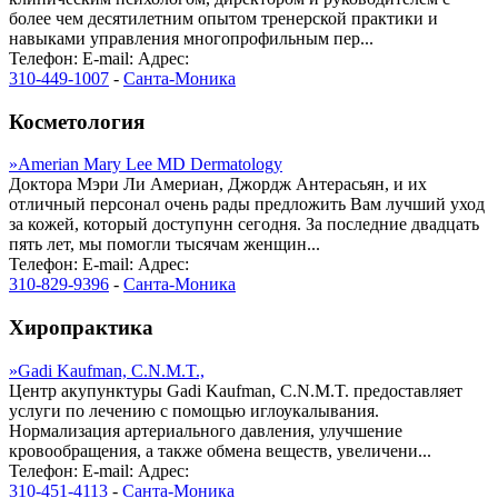
более чем десятилетним опытом тренерской практики и
навыками управления многопрофильным пер...
Телефон:
E-mail:
Адрес:
310-449-1007
-
Санта-Моника
Косметология
»
Amerian Mary Lee MD Dermatology
Доктора Мэри Ли Америан, Джордж Антерасьян, и их
отличный персонал очень рады предложить Вам лучший уход
за кожей, который доступунн сегодня. За последние двадцать
пять лет, мы помогли тысячам женщин...
Телефон:
E-mail:
Адрес:
310-829-9396
-
Санта-Моника
Хиропрактика
»
Gadi Kaufman, C.N.M.T.,
Центр акупунктуры Gadi Kaufman, C.N.M.T. предоставляет
услуги по лечению с помощью иглоукалывания.
Нормализация артериального давления, улучшение
кровообращения, а также обмена веществ, увеличени...
Телефон:
E-mail:
Адрес:
310-451-4113
-
Санта-Моника