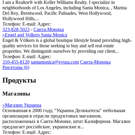
I am a Realtor® with Keller Williams Realty. I specialize in
neighborhoods of Los Angeles, including Santa Monica, , Marina
Del Rey, Brentwood, Pacific Palisades, West Hollywood,
Hollywood Hills,...
Телефон:
E-mail:
Адрес:
323-828-5023
-
Санта-Моника
»
Engel and Volkers Santa Monica
Engel & Völkers is a global boutique lifestyle brand providing high-
quality services for those seeking to buy and sell real estate
properties. We distinguish ourselves by providing our client...
Телефон:
E-mail:
Адрес:
310-455-8120
santamonica@evusa.com
Санта-Моника
Риелторы (6)
Продукты
Магазины
»
Магазин Украина
Основанная в 2000 году, "Украина Деликатесы" небольшая
организация в отрасли продуктовых магазинов,
расположенных в Санта-Монике, штат Калифорния. Магазин
предлагает российские, украинские и...
Телефон:
E-mail:
Адрес: