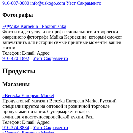
916-607-0000
info@uskogo.com
Уэст Сакраменто
Фотографы
»
Mike Karpekin - Photomishkа
Фото и видео услуги от профессионального и творчески
одаренного фотографа Майка Карпекина, который сможет
запечатлить для истории свмые приятные моменты вашей
жизни.
Телефон:
E-mail:
Адрес:
916-420-1892
-
Уэст Сакраменто
Продукты
Магазины
»
Berezka European Market
Продуктовый магазин Berezka European Market Русский
специализируется на оптовой и розничной торговле
продуктами питания. Супермаркет и кафе-
кулинария восточноевропейской кухни. Раз...
Телефон:
E-mail:
Адрес:
916-374-8834
-
Уэст Сакраменто
»
Venera's European Market