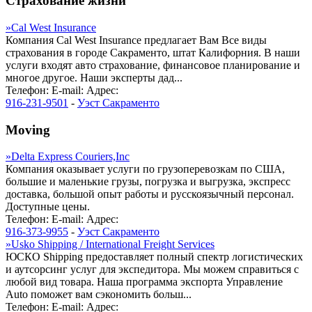
Страхование жизни
»
Cal West Insurance
Компания Cal West Insurance предлагает Вам Все виды
страхования в городе Сакраменто, штат Калифорния. В наши
услуги входят авто страхование, финансовое планирование и
многое другое. Наши эксперты дад...
Телефон:
E-mail:
Адрес:
916-231-9501
-
Уэст Сакраменто
Moving
»
Delta Express Couriers,Inc
Компания оказывает услуги по грузоперевозкам по США,
большие и маленькие грузы, погрузка и выгрузка, экспресс
доставка, большой опыт работы и русскоязычный персонал.
Доступные цены.
Телефон:
E-mail:
Адрес:
916-373-9955
-
Уэст Сакраменто
»
Usko Shipping / International Freight Services
ЮСКО Shipping предоставляет полный спектр логистических
и аутсорсинг услуг для экспедитора. Мы можем справиться с
любой вид товара. Наша программа экспорта Управление
Auto поможет вам сэкономить больш...
Телефон:
E-mail:
Адрес: