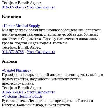
Телефон:
E-mail:
Адрес:
916-372-8525
-
Уэст Сакраменто
Клиники
»
Harbor Medical Supply
Мы предлагаем реабилитационное оборудование, аппараты
для измерения давления. специальную обувь для больных
диабетом в Сакраменто. Также у нас имеются инвалидные
кресла, подставки для ходьбы. костыли...
Телефон:
E-mail:
Адрес:
916-372-8766
-
Уэст Сакраменто
Аптеки
»
Capitol Pharmacy
Приобрести товары в нашей аптеке – значит сделать выбор в
пользу качества, надёжности, компетентности и
профессионализма.
Телефон:
E-mail:
Адрес:
916-617-4321
-
Уэст Сакраменто
»
Victorias Health Products
Русская аптека. Лекарственные препараты из России и
Европы. Большой выбор, гибкая система