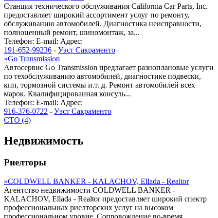
Станция технического обслуживания California Car Parts, Inc.
предоставляет широкий ассортимент услуг по ремонту,
обслуживанию автомобилей. Диагностика неисправности,
полноценный ремонт, шиномонтаж, за...
Телефон:
E-mail:
Адрес:
191-652-99236
-
Уэст Сакраменто
»
Go Transmission
Автосервис Go Transmission предлагает разноплановые услуги
по техобслуживанию автомобилей, диагностике подвески,
кпп, тормозной системы и.т. д. Ремонт автомобилей всех
марок. Квалифицированная консуль...
Телефон:
E-mail:
Адрес:
916-376-0722
-
Уэст Сакраменто
СТО (4)
Недвижимость
Риелторы
»
COLDWELL BANKER - KALACHOV, Ellada - Realtor
Агентство недвижимости COLDWELL BANKER -
KALACHOV, Ellada - Realtor предоставляет широкий спектр
профессиональных риелторских услуг на высоком
профессиональном уровне. Сопровождение во-время