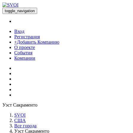
toggle_navigation
Вход
Регистрация
+Добавить Компанию
О проекте
События
Компании
Уэст Сакраменто
SVOI
США
Все города
Уэст Сакраменто